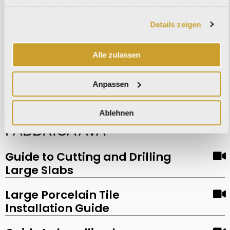
Venezia
haben oder die sie im Rahmen Ihrer Nutzung der Dienste
gesammelt haben.
Details zeigen
Wabi Sabi
Alle zulassen
Anpassen
Information and guidelines - LA
Ablehnen
FABBRICA AVA
Guide to Cutting and Drilling
Large Slabs
Large Porcelain Tile
Installation Guide