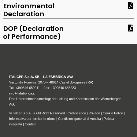
Environmental
Declaration
DOP (Declaration
of Performance)
ITALCER S.p.A. SB – LA FABBRICA AVA
Via Emilia Ponente, 2070 – 48014 Castel Bolognese (RA)
Tel: +
390546 659911
– Fax: +390546 656223
info@lafabbrica.it
Das Unternehmen unterliegt der Leitung und Koordination der Wienerberger
AG.
© Italcer S.p.A. SB All Right Reserved |
Codice etico
|
Privacy
|
Cookie Policy
|
Informativa per fornitori e clienti
|
Condizioni generali di vendita
|
Politica
integrata
|
Contatti