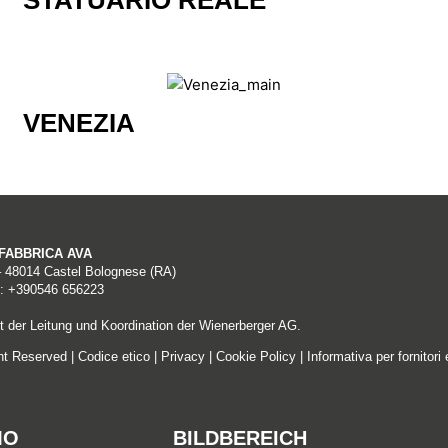
STATUARIO REALE
VENEZIA
A FABBRICA AVA
– 48014 Castel Bolognese (RA)
: +390546 656223
 der Leitung und Koordination der Wienerberger AG.
ght Reserved |
Codice etico
|
Privacy
|
Cookie Policy
|
Informativa per fornitori 
MO
BILDBEREICH