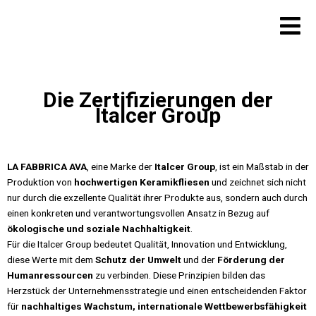
Zum
Inhalt
springen
Die Zertifizierungen der
Italcer Group
LA FABBRICA AVA
, eine Marke der
Italcer Group
, ist ein Maßstab in der
Produktion von
hochwertigen Keramikfliesen
und zeichnet sich nicht
nur durch die exzellente Qualität ihrer Produkte aus, sondern auch durch
einen konkreten und verantwortungsvollen Ansatz in Bezug auf
ökologische und soziale Nachhaltigkeit
.
Für die Italcer Group bedeutet Qualität, Innovation und Entwicklung,
diese Werte mit dem
Schutz der Umwelt
und der
Förderung der
Humanressourcen
zu verbinden. Diese Prinzipien bilden das
Herzstück der Unternehmensstrategie und einen entscheidenden Faktor
für
nachhaltiges Wachstum, internationale Wettbewerbsfähigkeit