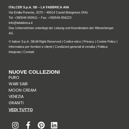
ITALCER S.p.A. SB – LA FABBRICA AVA
Via Emilia Ponente, 2070 – 48014 Castel Bolognese (RA)
Tel: +
390546 659911
– Fax: +390546 656223
info@lafabbrica.it
Das Unternehmen unterliegt der Leitung und Koordination der Wienerberger
AG.
© Italcer S.p.A. SB All Right Reserved |
Codice etico
|
Privacy
|
Cookie Policy
|
Informativa per fornitori e clienti
|
Condizioni generali di vendita
|
Politica
integrata
|
Contatti
NUOVE COLLEZIONI
PURO
WABI SABI
MOON CREAM
VENEZIA
GRANITI
VEDI TUTTO
I
F
P
L
n
a
i
i