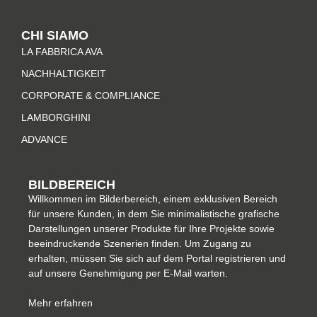
s
c
n
n
t
e
t
k
CHI SIAMO
a
b
e
e
LA FABBRICA AVA
g
o
r
d
r
o
e
i
NACHHALTIGKEIT
a
k
s
n
CORPORATE & COMPLIANCE
m
-
t
LAMBORGHINI
f
ADVANCE
BILDBEREICH
Willkommen im Bilderbereich, einem exklusiven Bereich
für unsere Kunden, in dem Sie minimalistische grafische
Darstellungen unserer Produkte für Ihre Projekte sowie
beeindruckende Szenerien finden. Um Zugang zu
erhalten, müssen Sie sich auf dem Portal registrieren und
auf unsere Genehmigung per E-Mail warten.
Mehr erfahren