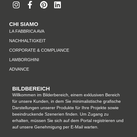
n
a
i
i
s
c
n
n
t
e
t
k
CHI SIAMO
a
b
e
e
LA FABBRICA AVA
g
o
r
d
r
o
e
i
NACHHALTIGKEIT
a
k
s
n
CORPORATE & COMPLIANCE
m
-
t
LAMBORGHINI
f
ADVANCE
BILDBEREICH
Willkommen im Bilderbereich, einem exklusiven Bereich
für unsere Kunden, in dem Sie minimalistische grafische
Darstellungen unserer Produkte für Ihre Projekte sowie
beeindruckende Szenerien finden. Um Zugang zu
erhalten, müssen Sie sich auf dem Portal registrieren und
auf unsere Genehmigung per E-Mail warten.