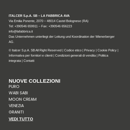
ITALCER S.p.A. SB – LA FABBRICA AVA
Via Emilia Ponente, 2070 – 48014 Castel Bolognese (RA)
Tel: +
390546 659911
– Fax: +390546 656223
info@lafabbrica.it
Das Unternehmen unterliegt der Leitung und Koordination der Wienerberger
AG.
© Italcer S.p.A. SB All Right Reserved |
Codice etico
|
Privacy
|
Cookie Policy
|
Informativa per fornitori e clienti
|
Condizioni generali di vendita
|
Politica
integrata
|
Contatti
NUOVE COLLEZIONI
PURO
WABI SABI
MOON CREAM
VENEZIA
GRANITI
VEDI TUTTO
I
F
P
L