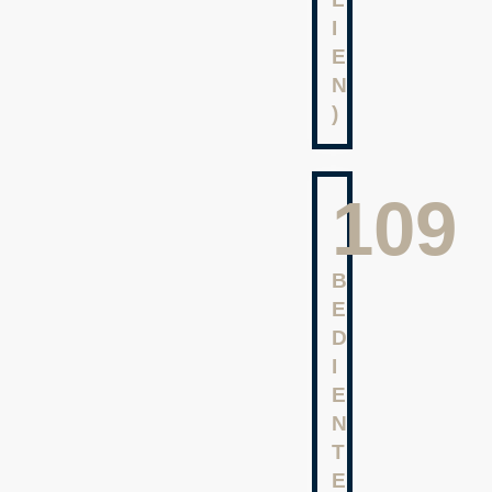
I
E
N
)
127
B
E
D
I
E
N
T
E