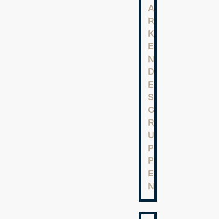
A
R
K
E
N
D
E
S
G
R
U
P
P
E
N