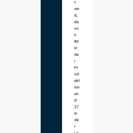
t
sin
d,
da
vo
n
83
in
de
r
Pr
od
ukt
ion
un
d
27
in
de
r
Lo