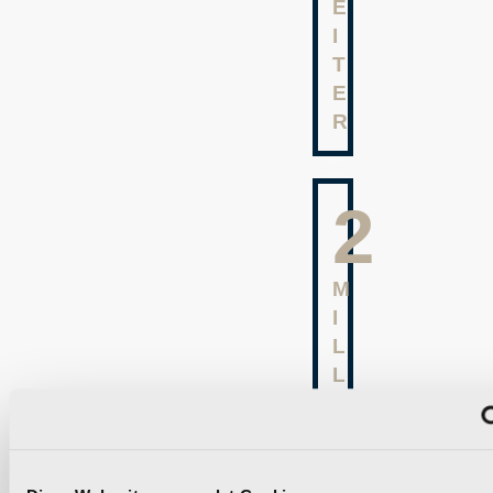
E
I
T
E
R
3
M
I
L
L
I
O
N
E