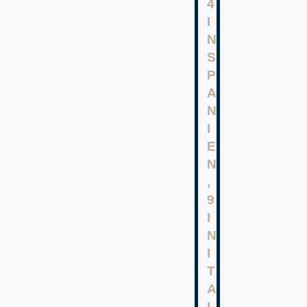
4
I
N
S
P
A
N
I
E
N
,
9
I
N
I
T
A
L