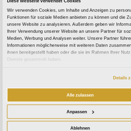
Diese Webseite verwendet Cookies
N
Wir verwenden Cookies, um Inhalte und Anzeigen zu persona
€
Funktionen für soziale Medien anbieten zu können und die Zug
I
unsere Website zu analysieren. Außerdem geben wir Informa
N
Ihrer Verwendung unserer Website an unsere Partner für soz
V
Medien, Werbung und Analysen weiter. Unsere Partner führe
E
Informationen möglicherweise mit weiteren Daten zusammen,
S
ihnen bereitgestellt haben oder die sie im Rahmen Ihrer Nut
Dienste gesammelt haben.
T
I
T
Details 
I
O
Alle zulassen
N
E
Anpassen
N
I
N
Ablehnen