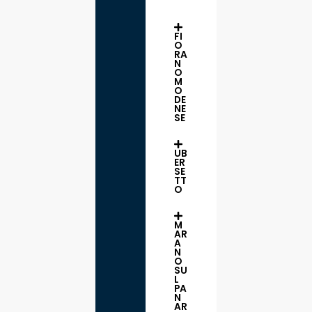
FI
O
RA
N
O
M
O
DE
NE
SE
UB
ER
SE
TT
O
M
AR
A
N
O
SU
L
PA
N
AR