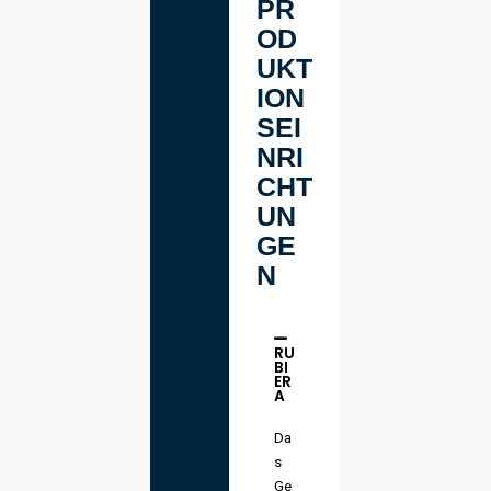
PR
OD
UKT
ION
SEI
NRI
CHT
UN
GE
N
RU
BI
ER
A
Da
s
Ge