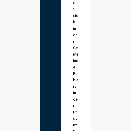
de
t
sic
h
in
de
r
Ge
me
ind
e
Ru
bie
ra,
in
de
r
Pr
ovi
nz