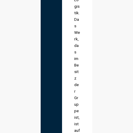
gis
tik.
Da
s
We
rk,
da
s
im
Be
sit
z
de
r
Gr
up
pe
ist,
ist
auf