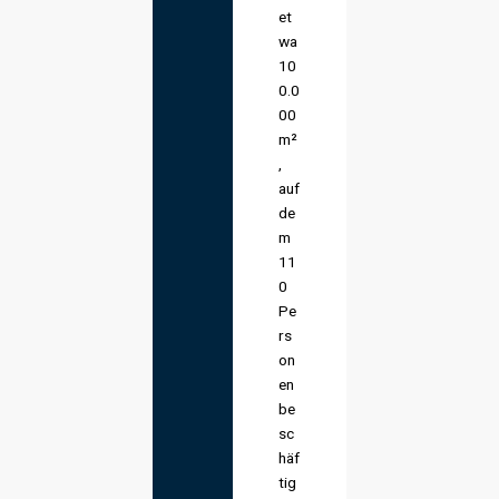
et
wa
10
0.0
00
m²
,
auf
de
m
11
0
Pe
rs
on
en
be
sc
häf
tig