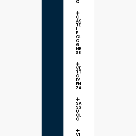
O
C
AS
TE
L
B
OL
O
G
NE
SE
VE
TT
O
D’
EN
ZA
SA
SS
U
OL
O
VI