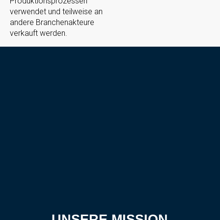
Produktionsprozessen
verwendet und teilweise an
andere Branchenakteure
verkauft werden.
UNSERE MISSION