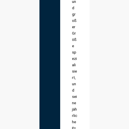
un
d
gr
oß
er
Gr
öß
e
sp
ezi
ali
sie
rt,
un
d
sei
ne
jäh
rlic
he
Pr