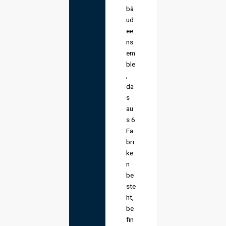
bä
ud
ee
ns
em
ble
,
da
s
au
s 6
Fa
bri
ke
n
be
ste
ht,
be
fin