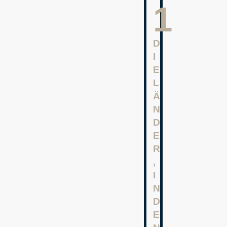
2
D
I
E
L
Ä
N
D
E
R
,
I
N
D
E