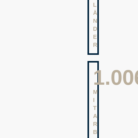
L
Ä
N
D
E
R
1.16
M
I
T
A
R
B