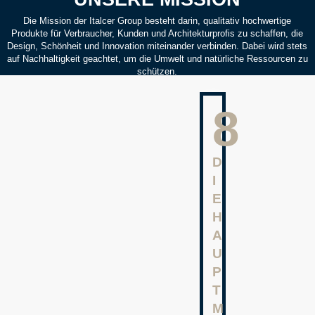
Die Mission der Italcer Group besteht darin, qualitativ hochwertige
Produkte für Verbraucher, Kunden und Architekturprofis zu schaffen, die
Design, Schönheit und Innovation miteinander verbinden. Dabei wird stets
auf Nachhaltigkeit geachtet, um die Umwelt und natürliche Ressourcen zu
schützen.
10
D
I
E
H
A
U
P
T
M