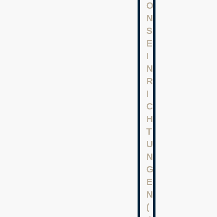
O
N
S
E
I
N
R
I
C
H
T
U
N
G
E
N
(