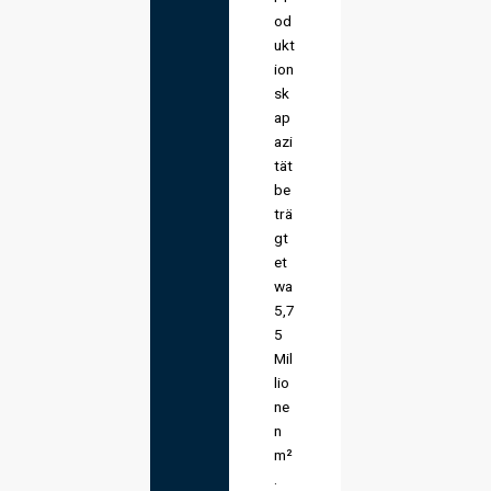
od
ukt
ion
sk
ap
azi
tät
be
trä
gt
et
wa
5,7
5
Mil
lio
ne
n
m²
.