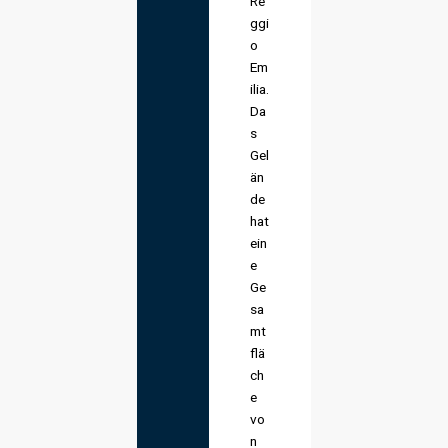
Re
ggi
o
Em
ilia.
Da
s
Gel
än
de
hat
ein
e
Ge
sa
mt
flä
ch
e
vo
n