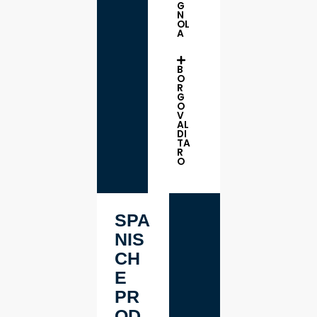
G
N
OL
A
B
O
R
G
O
V
AL
DI
TA
R
O
SPA
NIS
CH
E
PR
OD