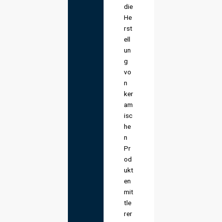
die
He
rst
ell
un
g
vo
n
ker
am
isc
he
n
Pr
od
ukt
en
mit
tle
rer