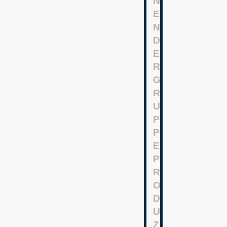
N
E
N
D
E
R
G
R
U
P
P
E
P
R
O
D
U
Z