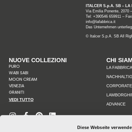
ITALCER S.p.A. SB – L
Via Emilia Ponente, 2070 
Tel: +
390546 659911
– Fax
info@lafabbrica.it
Das Unternehmen unterliegt
© Italcer S.p.A. SB All Ri
NUOVE COLLEZIONI
CHI SIA
PURO
LA FABBRICA
WABI SABI
NACHHALTIG
MOON CREAM
VENEZIA
CORPORATE
GRANITI
LAMBORGHI
VEDI TUTTO
ADVANCE
I
F
P
L
n
a
i
i
s
c
n
n
t
e
t
k
Diese Webseite verwende