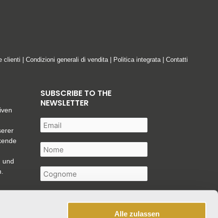
e clienti
|
Condizioni generali di vendita
|
Politica integrata
|
Contatti
SUBSCRIBE TO THE
NEWSLETTER
iven
serer
ckende
n und
n.
Alle zulassen