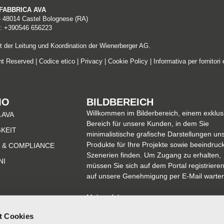
A FABBRICA AVA
– 48014 Castel Bolognese (RA)
: +390546 656223
 der Leitung und Koordination der Wienerberger AG.
ght Reserved |
Codice etico
|
Privacy
|
Cookie Policy
|
Informativa per fornitori 
MO
BILDBEREICH
Willkommen im Bilderbereich, einem exklus
 AVA
Bereich für unsere Kunden, in dem Sie
KEIT
minimalistische grafische Darstellungen un
Produkte für Ihre Projekte sowie beeindru
 & COMPLIANCE
Szenerien finden. Um Zugang zu erhalten,
NI
müssen Sie sich auf dem Portal registriere
auf unsere Genehmigung per E-Mail warte
Mehr erfahren
t Cookies