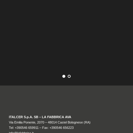
CA
ITALCER S.p.A. SB – LA FABBRICA AVA
Via Emilia Ponente, 2070 – 48014 Castel Bolognese (RA)
Tel: +
390546 659911
– Fax: +390546 656223