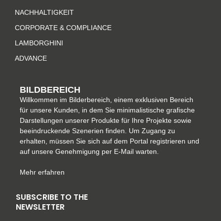
g
o
r
d
r
o
e
i
NACHHALTIGKEIT
a
k
s
n
CORPORATE & COMPLIANCE
m
-
t
LAMBORGHINI
f
ADVANCE
BILDBEREICH
Willkommen im Bilderbereich, einem exklusiven Bereich
für unsere Kunden, in dem Sie minimalistische grafische
Darstellungen unserer Produkte für Ihre Projekte sowie
beeindruckende Szenerien finden. Um Zugang zu
erhalten, müssen Sie sich auf dem Portal registrieren und
auf unsere Genehmigung per E-Mail warten.
Mehr erfahren
SUBSCRIBE TO THE
NEWSLETTER