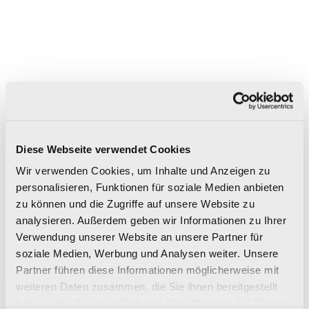
6
6
6
mm
mm
mm
Diese Webseite verwendet Cookies
160×320
120×280
120×120
Wir verwenden Cookies, um Inhalte und Anzeigen zu
personalisieren, Funktionen für soziale Medien anbieten
63"x126"
48"x110"
48"x48"
zu können und die Zugriffe auf unsere Website zu
Nat Ret
Nat Ret
Lap Ret
analysieren. Außerdem geben wir Informationen zu Ihrer
Lap Ret
Lap Ret
Verwendung unserer Website an unsere Partner für
soziale Medien, Werbung und Analysen weiter. Unsere
Partner führen diese Informationen möglicherweise mit
weiteren Daten zusammen, die Sie ihnen bereitgestellt
haben oder die sie im Rahmen Ihrer Nutzung der Dienste