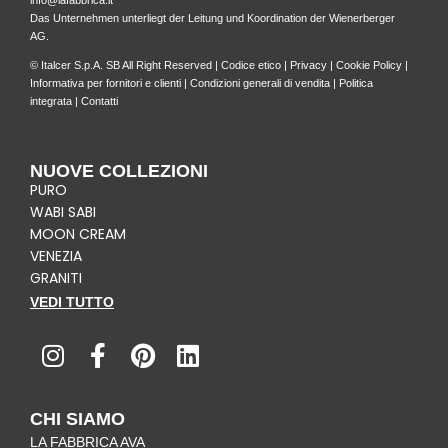
info@lafabbrica.it
Das Unternehmen unterliegt der Leitung und Koordination der Wienerberger
AG.
© Italcer S.p.A. SB All Right Reserved |
Codice etico
|
Privacy
|
Cookie Policy
|
Informativa per fornitori e clienti
|
Condizioni generali di vendita
|
Politica
integrata
|
Contatti
NUOVE COLLEZIONI
PURO
WABI SABI
MOON CREAM
VENEZIA
GRANITI
VEDI TUTTO
I
F
P
L
n
a
i
i
s
c
n
n
t
e
t
k
CHI SIAMO
a
b
e
e
LA FABBRICA AVA