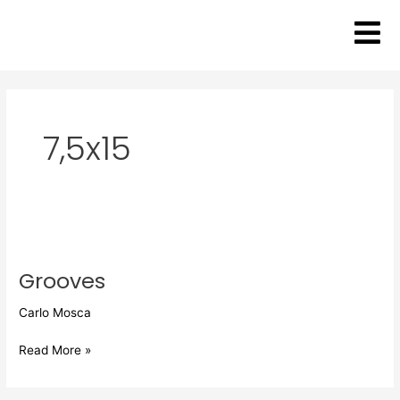
Zum
Inhalt
springen
7,5x15
Grooves
Grooves
Carlo Mosca
Read More »