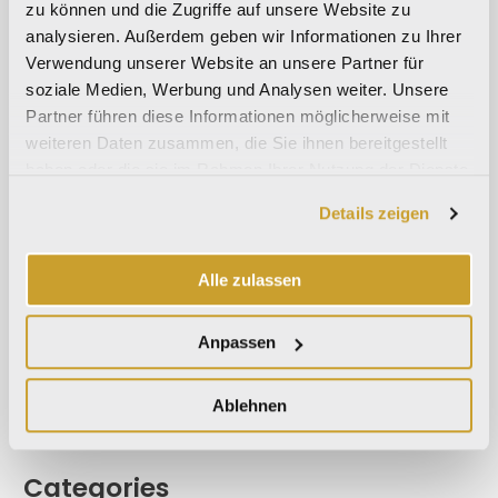
September 2023
zu können und die Zugriffe auf unsere Website zu
analysieren. Außerdem geben wir Informationen zu Ihrer
Mai 2023
Verwendung unserer Website an unsere Partner für
April 2023
soziale Medien, Werbung und Analysen weiter. Unsere
September 2022
Partner führen diese Informationen möglicherweise mit
März 2022
weiteren Daten zusammen, die Sie ihnen bereitgestellt
haben oder die sie im Rahmen Ihrer Nutzung der Dienste
Oktober 2021
gesammelt haben.
September 2021
Details zeigen
August 2021
Dezember 2020
Alle zulassen
Juli 2020
Juni 2020
Anpassen
November 2019
Ablehnen
Oktober 2019
September 2019
Categories