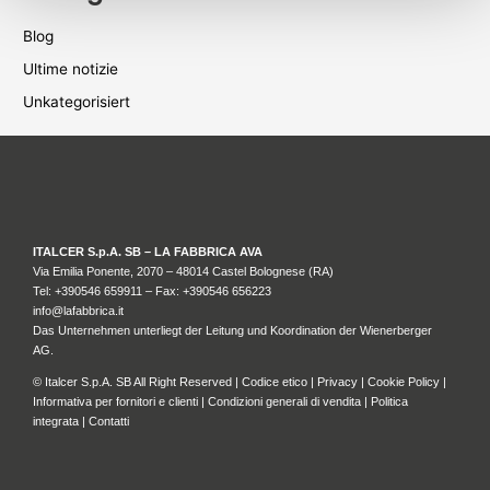
Blog
Ultime notizie
Unkategorisiert
ITALCER S.p.A. SB – LA FABBRICA AVA
Via Emilia Ponente, 2070 – 48014 Castel Bolognese (RA)
Tel: +
390546 659911
– Fax: +390546 656223
info@lafabbrica.it
Das Unternehmen unterliegt der Leitung und Koordination der Wienerberger
AG.
© Italcer S.p.A. SB All Right Reserved |
Codice etico
|
Privacy
|
Cookie Policy
|
Informativa per fornitori e clienti
|
Condizioni generali di vendita
|
Politica
integrata
|
Contatti