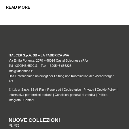
READ MORE
ITALCER S.p.A. SB – LA FABBRICA AVA
Via Emilia Ponente, 2070 – 48014 Castel Bolognese (RA)
Tel: +
390546 659911
– Fax: +390546 656223
info@lafabbrica.it
Das Unternehmen unterliegt der Leitung und Koordination der Wienerberger
AG.
© Italcer S.p.A. SB All Right Reserved |
Codice etico
|
Privacy
|
Cookie Policy
|
Informativa per fornitori e clienti
|
Condizioni generali di vendita
|
Politica
integrata
|
Contatti
NUOVE COLLEZIONI
PURO