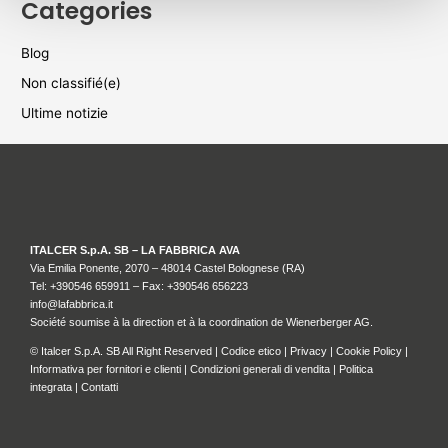
Categories
Blog
Non classifié(e)
Ultime notizie
ITALCER S.p.A. SB – LA FABBRICA AVA
Via Emilia Ponente, 2070 – 48014 Castel Bolognese (RA)
Tel: +
390546 659911
– Fax: +390546 656223
info@lafabbrica.it
Société soumise à la direction et à la coordination de Wienerberger AG.
© Italcer S.p.A. SB All Right Reserved |
Codice etico
|
Privacy
|
Cookie Policy
|
Informativa per fornitori e clienti
|
Condizioni generali di vendita
|
Politica
integrata
|
Contatti