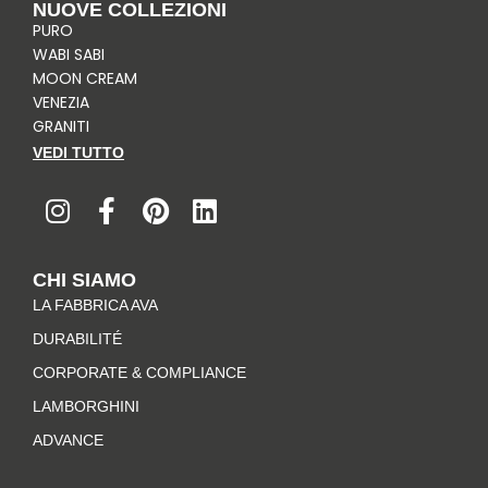
NUOVE COLLEZIONI
PURO
WABI SABI
MOON CREAM
VENEZIA
GRANITI
VEDI TUTTO
I
F
P
L
n
a
i
i
s
c
n
n
t
e
t
k
CHI SIAMO
a
b
e
e
LA FABBRICA AVA
g
o
r
d
r
o
e
i
DURABILITÉ
a
k
s
n
CORPORATE & COMPLIANCE
m
-
t
LAMBORGHINI
f
ADVANCE