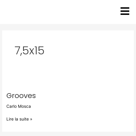
Aller
au
contenu
7,5x15
Grooves
Grooves
Carlo Mosca
Lire la suite »