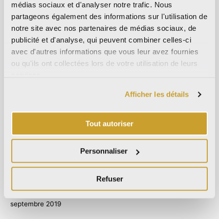
médias sociaux et d'analyser notre trafic. Nous
septembre 2023
partageons également des informations sur l'utilisation de
mai 2023
notre site avec nos partenaires de médias sociaux, de
publicité et d'analyse, qui peuvent combiner celles-ci
avril 2023
avec d'autres informations que vous leur avez fournies
septembre 2022
ou qu'ils ont collectées lors de votre utilisation de leurs
mars 2022
services.
octobre 2021
Afficher les détails
septembre 2021
août 2021
Tout autoriser
décembre 2020
juillet 2020
Personnaliser
juin 2020
novembre 2019
Refuser
octobre 2019
septembre 2019