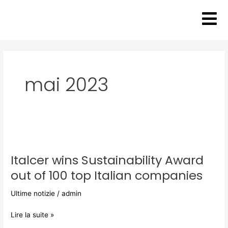
Aller
au
contenu
mai 2023
Italcer
wins
Italcer wins Sustainability Award
Sustainability
Award
out of 100 top Italian companies
out
of
Ultime notizie
/
admin
100
top
Lire la suite »
Italian