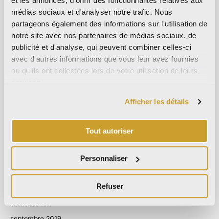
et les annonces, d'offrir des fonctionnalités relatives aux
octobre 2023
médias sociaux et d'analyser notre trafic. Nous
partageons également des informations sur l'utilisation de
septembre 2023
notre site avec nos partenaires de médias sociaux, de
mai 2023
publicité et d'analyse, qui peuvent combiner celles-ci
avril 2023
avec d'autres informations que vous leur avez fournies
ou qu'ils ont collectées lors de votre utilisation de leurs
septembre 2022
services.
mars 2022
octobre 2021
Afficher les détails
septembre 2021
août 2021
Tout autoriser
décembre 2020
Personnaliser
juillet 2020
juin 2020
Refuser
novembre 2019
octobre 2019
septembre 2019