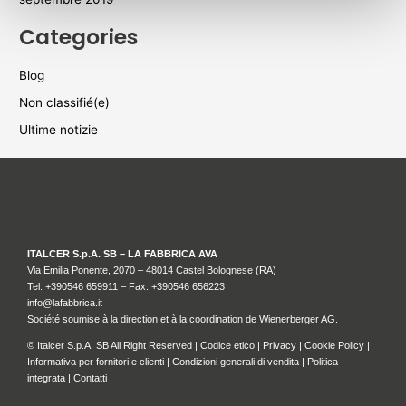
Categories
Blog
Non classifié(e)
Ultime notizie
ITALCER S.p.A. SB – LA FABBRICA AVA
Via Emilia Ponente, 2070 – 48014 Castel Bolognese (RA)
Tel: +
390546 659911
– Fax: +390546 656223
info@lafabbrica.it
Société soumise à la direction et à la coordination de Wienerberger AG.
© Italcer S.p.A. SB All Right Reserved |
Codice etico
|
Privacy
|
Cookie Policy
|
Informativa per fornitori e clienti
|
Condizioni generali di vendita
|
Politica
integrata
|
Contatti