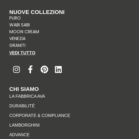
NUOVE COLLEZIONI
PURO
WABI SABI
MOON CREAM
VENEZIA
GRANITI
VEDI TUTTO
I
F
P
L
n
a
i
i
s
c
n
n
t
e
t
k
CHI SIAMO
a
b
e
e
LA FABBRICA AVA
g
o
r
d
r
o
e
i
DURABILITÉ
a
k
s
n
CORPORATE & COMPLIANCE
m
-
t
LAMBORGHINI
f
ADVANCE