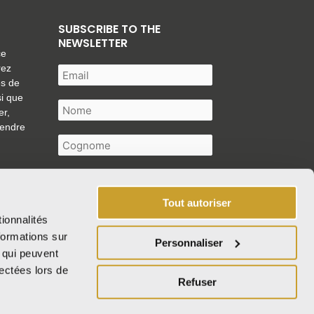
SUBSCRIBE TO THE
NEWSLETTER
ce
rez
es de
si que
er,
tendre
Tout autoriser
ionnalités
formations sur
Personnaliser
I authorise the processing of my
, qui peuvent
personal data as described in the
lectées lors de
Refuser
privacy policy