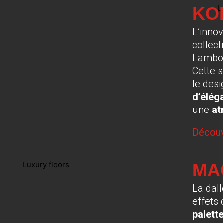
KO
L’inno
collect
Lambor
Cette s
le des
d’élég
une
at
Découv
MA
La dal
effets
palett