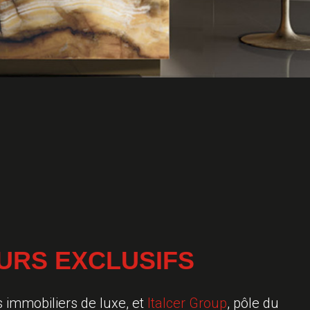
i
v
a
n
t
e
URS EXCLUSIFS
s immobiliers de luxe, et
Italcer Group
, pôle du