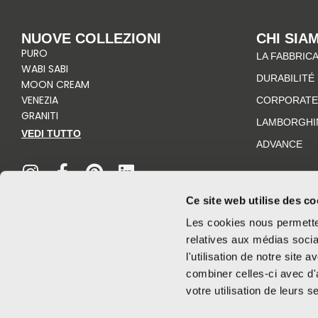
NUOVE COLLEZIONI
CHI SIA
PURO
LA FABBRICA
WABI SABI
DURABILITÉ
MOON CREAM
VENEZIA
CORPORATE
GRANITI
LAMBORGHI
VEDI TUTTO
ADVANCE
I
F
P
L
n
a
i
i
s
c
n
n
t
e
t
k
Ce site web utilise des co
a
b
e
e
Les cookies nous permetten
g
o
r
d
relatives aux médias socia
r
o
e
i
l'utilisation de notre site
a
k
s
n
combiner celles-ci avec d'
m
-
t
votre utilisation de leurs s
f