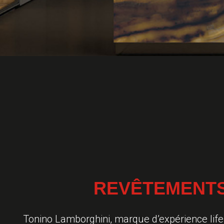
é
c
é
d
e
n
t
e
REVÊTEMENTS
Tonino Lamborghini, marque d’expérience lifes