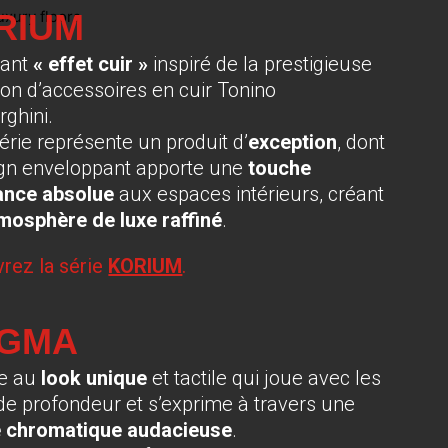
RIUM
vant
« effet cuir »
inspiré de la prestigieuse
ion d’accessoires en cuir Tonino
ghini.
érie représente un produit d’
exception
, dont
ign enveloppant apporte une
touche
ance absolue
aux espaces intérieurs, créant
mosphère de luxe raffiné
.
rez la série
KORIUM
.
GMA
le au
look unique
et tactile qui joue avec les
 de profondeur et s’exprime à travers une
e chromatique audacieuse
.