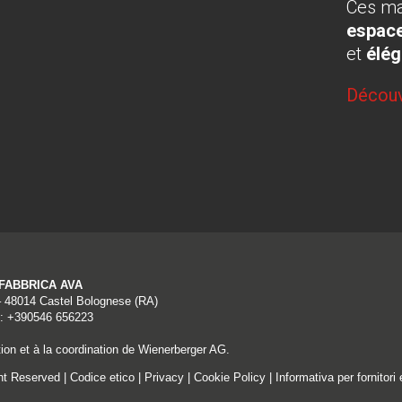
Ces ma
espace
et
élé
Découv
A FABBRICA AVA
– 48014 Castel Bolognese (RA)
: +390546 656223
ion et à la coordination de Wienerberger AG.
ght Reserved |
Codice etico
|
Privacy
|
Cookie Policy
|
Informativa per fornitori 