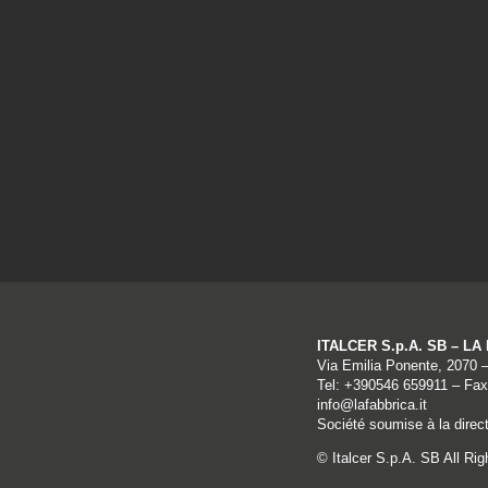
ITALCER S.p.A. SB – L
Via Emilia Ponente, 2070 
Tel: +
390546 659911
– Fax
info@lafabbrica.it
Société soumise à la direct
© Italcer S.p.A. SB All Ri