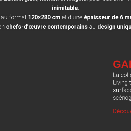
inimitable
.
, au format
120×280 cm
et d’une
épaisseur de 6 
 en
chefs-d’œuvre contemporains
au
design unique
GA
La col
Living
surfac
scénog
Découv