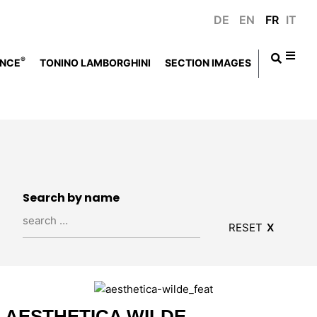
DE
EN
FR
IT
®
NCE
TONINO LAMBORGHINI
SECTION IMAGES
s
Search by name
RESET
AESTHETICA WILDE