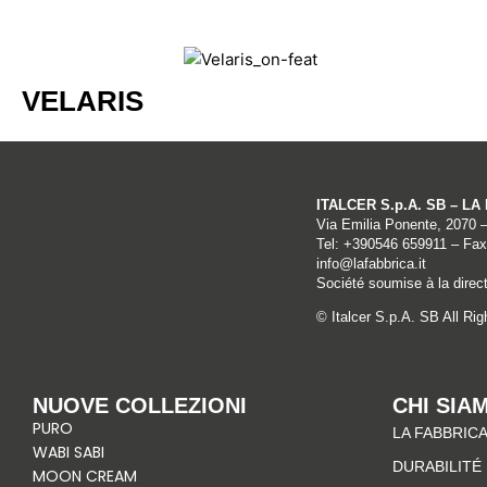
VELARIS
ITALCER S.p.A. SB – L
Via Emilia Ponente, 2070 
Tel: +
390546 659911
– Fax
info@lafabbrica.it
Société soumise à la direct
© Italcer S.p.A. SB All Ri
NUOVE COLLEZIONI
CHI SIA
PURO
LA FABBRICA
WABI SABI
DURABILITÉ
MOON CREAM