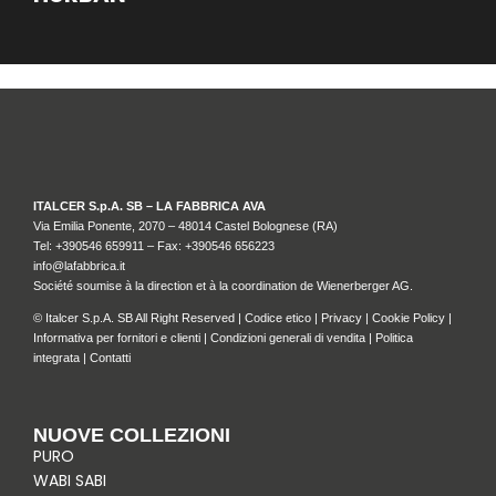
ITALCER S.p.A. SB – LA FABBRICA AVA
Via Emilia Ponente, 2070 – 48014 Castel Bolognese (RA)
Tel: +
390546 659911
– Fax: +390546 656223
info@lafabbrica.it
Société soumise à la direction et à la coordination de Wienerberger AG.
© Italcer S.p.A. SB All Right Reserved |
Codice etico
|
Privacy
|
Cookie Policy
|
Informativa per fornitori e clienti
|
Condizioni generali di vendita
|
Politica
integrata
|
Contatti
NUOVE COLLEZIONI
PURO
WABI SABI