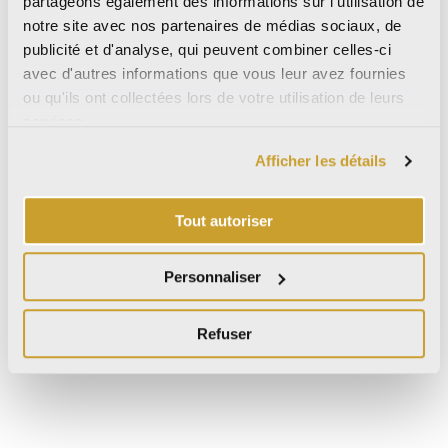
partageons également des informations sur l'utilisation de
notre site avec nos partenaires de médias sociaux, de
8.8
8.8
8.8
8.8
mm
mm
mm
mm
publicité et d'analyse, qui peuvent combiner celles-ci
avec d'autres informations que vous leur avez fournies
100×100
60×120
60×60
30×60
ou qu'ils ont collectées lors de votre utilisation de leurs
services.
40"x40"
24"x48"
24"x24"
12"x24"
Afficher les détails
Nat Ret
Nat Ret
Nat Ret
Nat Ret
Tout autoriser
Décors
Personnaliser
Refuser