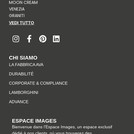
MOON CREAM
VENEZIA
GRANITI
VEDI TUTTO
I
F
P
L
n
a
i
i
s
c
n
n
t
e
t
k
CHI SIAMO
a
b
e
e
LA FABBRICA AVA
g
o
r
d
r
o
e
i
DURABILITÉ
a
k
s
n
CORPORATE & COMPLIANCE
m
-
t
LAMBORGHINI
f
ADVANCE
ESPACE IMAGES
Bienvenue dans l'Espace Images, un espace exclusif
dédié à nos clients, où vous trouverez des