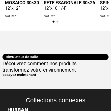
MOSAICO 30×30
RETE ESAGONALE 30×26
SPIN
12"x12"
12"x10 1/4"
12"x1
Nat Ret
Nat Ret
Nat Ret
simulateur de salle
Découvrez comment nos produits
transformez votre environnement
essayez maintenant
Collections connexes
HURBAN