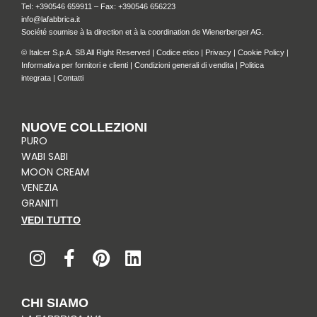
Tel: +
390546 659911
– Fax: +390546 656223
info@lafabbrica.it
Société soumise à la direction et à la coordination de Wienerberger AG.
© Italcer S.p.A. SB All Right Reserved |
Codice etico
|
Privacy
|
Cookie Policy
|
Informativa per fornitori e clienti
|
Condizioni generali di vendita
|
Politica
integrata
|
Contatti
NUOVE COLLEZIONI
PURO
WABI SABI
MOON CREAM
VENEZIA
GRANITI
VEDI TUTTO
I
F
P
L
n
a
i
i
s
c
n
n
t
e
t
k
CHI SIAMO
a
b
e
e