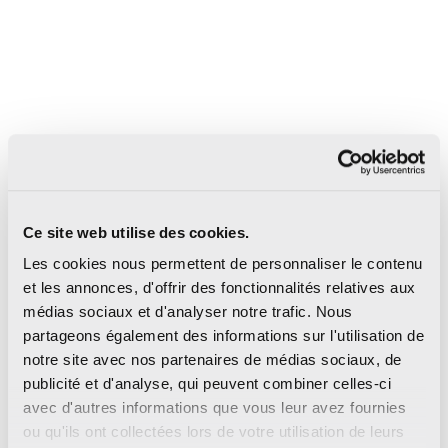
9
9
9
mm
mm
mm
Ce site web utilise des cookies.
Les cookies nous permettent de personnaliser le contenu
et les annonces, d'offrir des fonctionnalités relatives aux
Jolly 1,2×20
Decor mix 7,5×15
7,5
médias sociaux et d'analyser notre trafic. Nous
1/2”x8”
3”x6”
3”x6”
partageons également des informations sur l'utilisation de
Matte | Glossy
Matte | Glossy
Matte |
notre site avec nos partenaires de médias sociaux, de
publicité et d'analyse, qui peuvent combiner celles-ci
avec d'autres informations que vous leur avez fournies
ou qu'ils ont collectées lors de votre utilisation de leurs