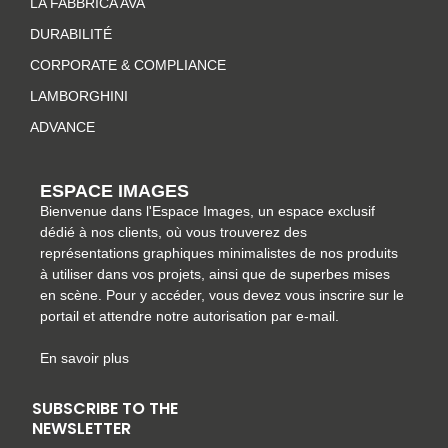
LA FABBRICA AVA
g
o
r
d
r
o
e
i
DURABILITÉ
a
k
s
n
CORPORATE & COMPLIANCE
m
-
t
LAMBORGHINI
f
ADVANCE
ESPACE IMAGES
Bienvenue dans l'Espace Images, un espace exclusif
dédié à nos clients, où vous trouverez des
représentations graphiques minimalistes de nos produits
à utiliser dans vos projets, ainsi que de superbes mises
en scène. Pour y accéder, vous devez vous inscrire sur le
portail et attendre notre autorisation par e-mail.
En savoir plus
SUBSCRIBE TO THE
NEWSLETTER