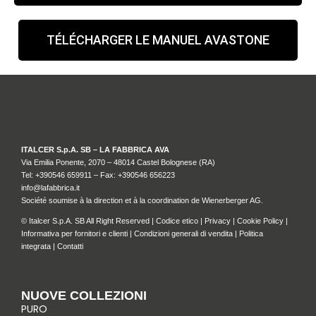
TÉLÉCHARGER LE MANUEL AVASTONE
ITALCER S.p.A. SB – LA FABBRICA AVA
Via Emilia Ponente, 2070 – 48014 Castel Bolognese (RA)
Tel: +
390546 659911
– Fax: +390546 656223
info@lafabbrica.it
Société soumise à la direction et à la coordination de Wienerberger AG.
© Italcer S.p.A. SB All Right Reserved |
Codice etico
|
Privacy
|
Cookie Policy
|
Informativa per fornitori e clienti
|
Condizioni generali di vendita
|
Politica
integrata
|
Contatti
NUOVE COLLEZIONI
PURO