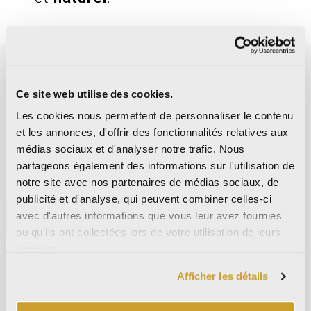
Pourquoi choisir les
dalles AVASTONE ?
Ce site web utilise des cookies.
Les cookies nous permettent de personnaliser le contenu
et les annonces, d'offrir des fonctionnalités relatives aux
médias sociaux et d'analyser notre trafic. Nous
partageons également des informations sur l'utilisation de
Concevez en ayant la
I
notre site avec nos partenaires de médias sociaux, de
certitude de pouvoir
INDOOR AND
INDOOR AND
publicité et d'analyse, qui peuvent combiner celles-ci
compter sur les qualités
avec d'autres informations que vous leur avez fournies
des
surfaces
OUTDOOR USE
OUTDOOR USE
ou qu'ils ont collectées lors de votre utilisation de leurs
céramiques
qui
services.
conservent leur beauté au
fil du temps. Les
dalles
Afficher les détails
AVASTONE
sont le choix
idéal pour de nouveaux