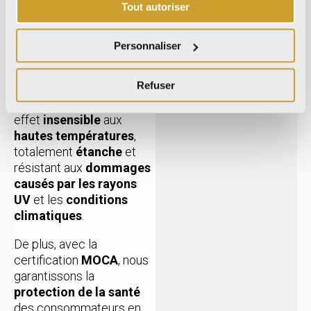
Tout autoriser
projets nécessitant une
hygiène impeccable
, une
durabilité
et une
Personnaliser
résistance
exceptionnelles.
Refuser
Le
grès cérame
est en
effet
insensible
aux
hautes températures
,
totalement
étanche
et
résistant aux
dommages
causés par les rayons
UV
et les
conditions
climatiques
.
De plus, avec la
certification
MOCA
, nous
garantissons la
protection de la santé
des consommateurs en