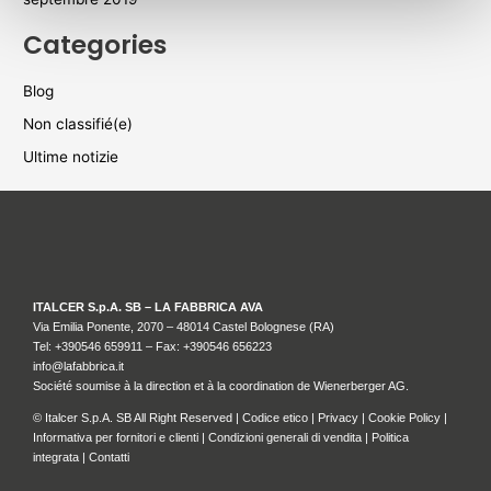
Categories
Blog
Non classifié(e)
Ultime notizie
ITALCER S.p.A. SB – LA FABBRICA AVA
Via Emilia Ponente, 2070 – 48014 Castel Bolognese (RA)
Tel: +
390546 659911
– Fax: +390546 656223
info@lafabbrica.it
Société soumise à la direction et à la coordination de Wienerberger AG.
© Italcer S.p.A. SB All Right Reserved |
Codice etico
|
Privacy
|
Cookie Policy
|
Informativa per fornitori e clienti
|
Condizioni generali di vendita
|
Politica
integrata
|
Contatti