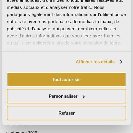
et les annonces, d'offrir des fonctionnalités relatives aux
octobre 2023
médias sociaux et d'analyser notre trafic. Nous
partageons également des informations sur l'utilisation de
septembre 2023
notre site avec nos partenaires de médias sociaux, de
mai 2023
publicité et d'analyse, qui peuvent combiner celles-ci
avril 2023
avec d'autres informations que vous leur avez fournies
ou qu'ils ont collectées lors de votre utilisation de leurs
septembre 2022
services.
mars 2022
octobre 2021
Afficher les détails
septembre 2021
août 2021
Tout autoriser
décembre 2020
Personnaliser
juillet 2020
juin 2020
Refuser
novembre 2019
octobre 2019
septembre 2019