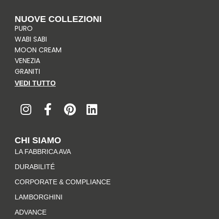
NUOVE COLLEZIONI
PURO
WABI SABI
MOON CREAM
VENEZIA
GRANITI
VEDI TUTTO
I
F
P
L
n
a
i
i
s
c
n
n
t
e
t
k
CHI SIAMO
a
b
e
e
LA FABBRICA AVA
g
o
r
d
r
o
e
i
DURABILITÉ
a
k
s
n
CORPORATE & COMPLIANCE
m
-
t
LAMBORGHINI
f
ADVANCE