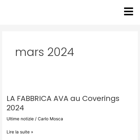
Aller
au
contenu
mars 2024
LA
FABBRICA
LA FABBRICA AVA au Coverings
AVA
au
2024
Coverings
2024
Ultime notizie
/
Carlo Mosca
Lire la suite »