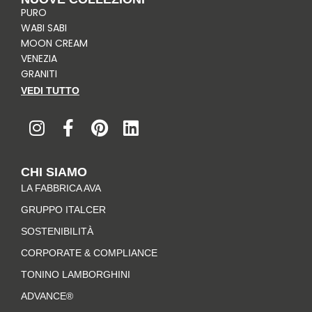
PURO
WABI SABI
MOON CREAM
VENEZIA
GRANITI
VEDI TUTTO
I
F
P
L
n
a
i
i
s
c
n
n
t
e
t
k
CHI SIAMO
a
b
e
e
LA FABBRICA AVA
g
o
r
d
r
o
e
i
GRUPPO ITALCER
a
k
s
n
SOSTENIBILITÀ
m
-
t
CORPORATE & COMPLIANCE
f
TONINO LAMBORGHINI
ADVANCE®