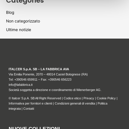
Categories
Blog
Non categorizzato
Ultime notizie
ITALCER S.p.A. SB – LA FABBRICA AVA
Via Emilia Ponente, 2070 – 48014 Castel Bolognese (RA)
Tel: +
390546 659911
– Fax: +390546 656223
info@lafabbrica.it
Società soggetta a direzione e coordinamento di Wienerberger AG.
© Italcer S.p.A. SB All Right Reserved |
Codice etico
|
Privacy
|
Cookie Policy
|
Informativa per fornitori e clienti
|
Condizioni generali di vendita
|
Politica
integrata
|
Contatti
NUOVE COLLEZIONI