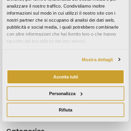
Settembre 2023
analizzare il nostro traffico. Condividiamo inoltre
informazioni sul modo in cui utilizzi il nostro sito con i
Maggio 2023
nostri partner che si occupano di analisi dei dati web,
Aprile 2023
pubblicità e social media, i quali potrebbero combinarle
Settembre 2022
con altre informazioni che hai fornito loro o che hanno
Marzo 2022
raccolto dal tuo utilizzo dei loro servizi.
Ottobre 2021
Settembre 2021
Mostra dettagli
Agosto 2021
Dicembre 2020
Accetta tutti
Luglio 2020
Giugno 2020
Personalizza
Novembre 2019
Rifiuta
Ottobre 2019
Settembre 2019