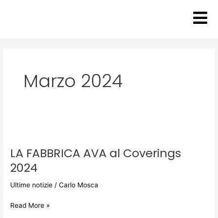
Vai
al
contenuto
Marzo 2024
LA
FABBRICA
LA FABBRICA AVA al Coverings
AVA
al
2024
Coverings
2024
Ultime notizie
/
Carlo Mosca
Read More »