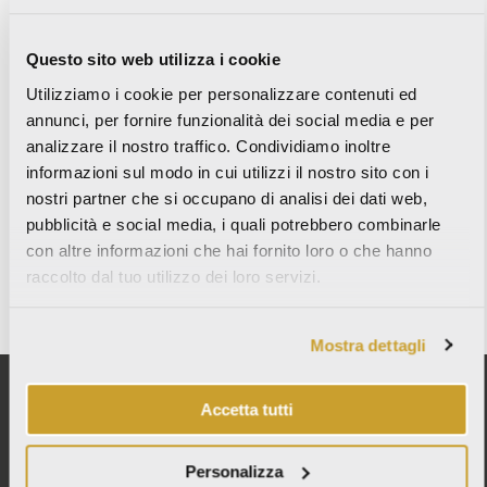
PURO
Questo sito web utilizza i cookie
Utilizziamo i cookie per personalizzare contenuti ed
annunci, per fornire funzionalità dei social media e per
analizzare il nostro traffico. Condividiamo inoltre
SMALL
informazioni sul modo in cui utilizzi il nostro sito con i
nostri partner che si occupano di analisi dei dati web,
pubblicità e social media, i quali potrebbero combinarle
con altre informazioni che hai fornito loro o che hanno
raccolto dal tuo utilizzo dei loro servizi.
WABI SABI
Mostra dettagli
Accetta tutti
Personalizza
ITALCER S.p.A. SB – LA FABBRICA AVA