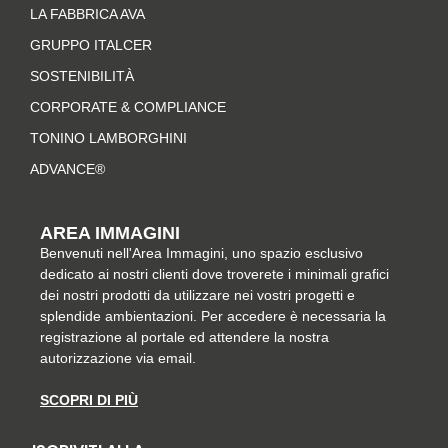
LA FABBRICA AVA
g
o
r
d
r
o
e
i
GRUPPO ITALCER
a
k
s
n
SOSTENIBILITÀ
m
-
t
CORPORATE & COMPLIANCE
f
TONINO LAMBORGHINI
ADVANCE®
AREA IMMAGINI
Benvenuti nell'Area Immagini, uno spazio esclusivo
dedicato ai nostri clienti dove troverete i minimali grafici
dei nostri prodotti da utilizzare nei vostri progetti e
splendide ambientazioni. Per accedere è necessaria la
registrazione al portale ed attendere la nostra
autorizzazione via email.
SCOPRI DI PIÙ