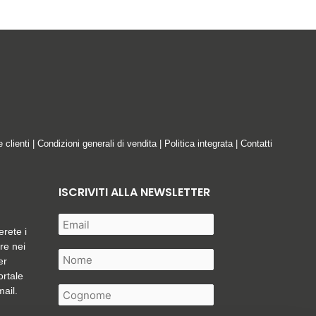
e clienti
|
Condizioni generali di vendita
|
Politica integrata
|
Contatti
ISCRIVITI ALLA NEWSLETTER
erete i
are nei
er
ortale
mail.