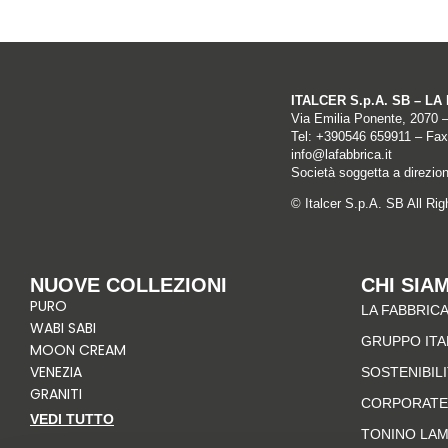
ITALCER S.p.A. SB – L
Via Emilia Ponente, 2070 
Tel: +
390546 659911
– Fax
info@lafabbrica.it
Società soggetta a direzio
© Italcer S.p.A. SB All Ri
NUOVE COLLEZIONI
CHI SIA
PURO
LA FABBRICA
WABI SABI
GRUPPO IT
MOON CREAM
VENEZIA
SOSTENIBIL
GRANITI
CORPORATE
VEDI TUTTO
TONINO LA
I
F
P
L