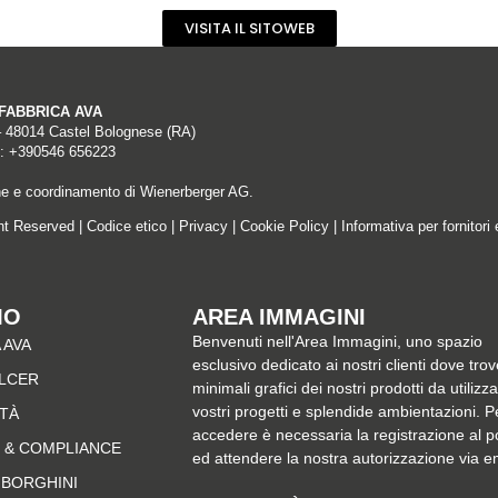
VISITA IL SITOWEB
A FABBRICA AVA
– 48014 Castel Bolognese (RA)
: +390546 656223
ne e coordinamento di Wienerberger AG.
ght Reserved |
Codice etico
|
Privacy
|
Cookie Policy
|
Informativa per fornitori 
MO
AREA IMMAGINI
Benvenuti nell'Area Immagini, uno spazio
 AVA
esclusivo dedicato ai nostri clienti dove trov
ALCER
minimali grafici dei nostri prodotti da utilizz
vostri progetti e splendide ambientazioni. P
ITÀ
accedere è necessaria la registrazione al p
 & COMPLIANCE
ed attendere la nostra autorizzazione via e
MBORGHINI