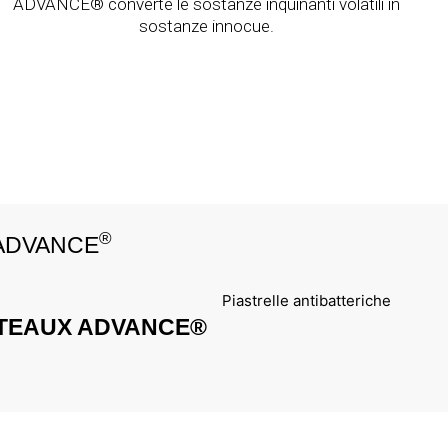
ADVANCE® converte le sostanze inquinanti volatili in
sostanze innocue.
®
 ADVANCE
ATEAUX ADVANCE®