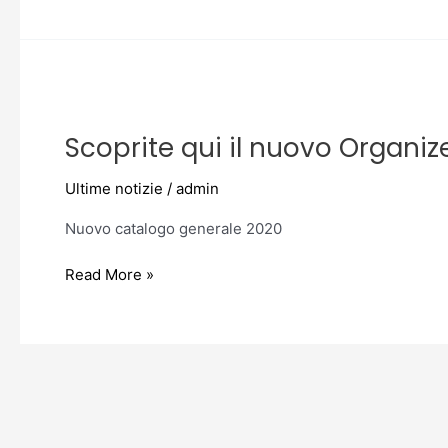
Scoprite
qui
Scoprite qui il nuovo Organize
il
nuovo
Ultime notizie
/
admin
Organizer.
Nuovo catalogo generale 2020
Read More »