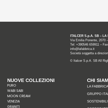
ITALCER S.p.A. SB – L
Via Emilia Ponente, 2070 
Tel: +
390546 659911
– Fax
info@lafabbrica.it
Società soggetta a direzio
© Italcer S.p.A. SB All Ri
NUOVE COLLEZIONI
CHI SIA
PURO
LA FABBRICA
WABI SABI
GRUPPO IT
MOON CREAM
VENEZIA
SOSTENIBIL
GRANITI