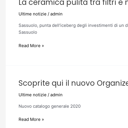
La ceramica pulita tra filtri 
pulita
tra
Ultime notizie
/
admin
filtri
e
Sassuolo, punta dell’iceberg degli investimenti di un di
magneti
Sassuolo
Read More »
Scoprite qui il nuovo Organize
Scoprite
qui
Ultime notizie
/
admin
il
nuovo
Nuovo catalogo generale 2020
Organizer.
Read More »