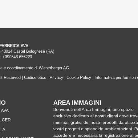
A FABBRICA AVA
– 48014 Castel Bolognese (RA)
: +390546 656223
ne e coordinamento di Wienerberger AG.
ght Reserved |
Codice etico
|
Privacy
|
Cookie Policy
|
Informativa per fornitori 
MO
AREA IMMAGINI
Benvenuti nell'Area Immagini, uno spazio
 AVA
esclusivo dedicato ai nostri clienti dove trov
ALCER
minimali grafici dei nostri prodotti da utilizz
vostri progetti e splendide ambientazioni. P
ITÀ
accedere è necessaria la registrazione al p