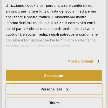
Utilizziamo i cookie per personalizzare contenuti ed
Aprile 2024
annunci, per fornire funzionalità dei social media e per
Marzo 2024
analizzare il nostro traffico. Condividiamo inoltre
Ottobre 2023
informazioni sul modo in cui utilizzi il nostro sito con i
Settembre 2023
nostri partner che si occupano di analisi dei dati web,
pubblicità e social media, i quali potrebbero combinarle
Maggio 2023
con altre informazioni che hai fornito loro o che hanno
Aprile 2023
raccolto dal tuo utilizzo dei loro servizi.
Settembre 2022
Marzo 2022
Mostra dettagli
Ottobre 2021
Settembre 2021
Accetta tutti
Agosto 2021
Dicembre 2020
Personalizza
Luglio 2020
Giugno 2020
Rifiuta