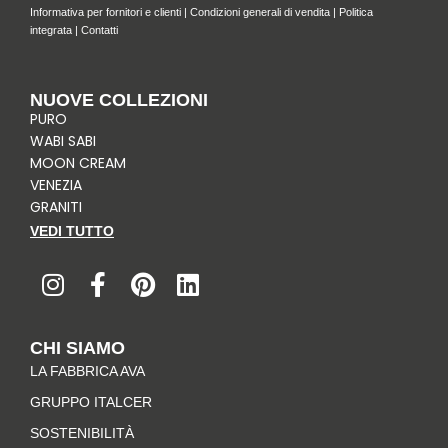
Informativa per fornitori e clienti
|
Condizioni generali di vendita
|
Politica
integrata
|
Contatti
NUOVE COLLEZIONI
PURO
WABI SABI
MOON CREAM
VENEZIA
GRANITI
VEDI TUTTO
I
F
P
L
n
a
i
i
s
c
n
n
t
e
t
k
CHI SIAMO
a
b
e
e
LA FABBRICA AVA
g
o
r
d
r
o
e
i
GRUPPO ITALCER
a
k
s
n
SOSTENIBILITÀ