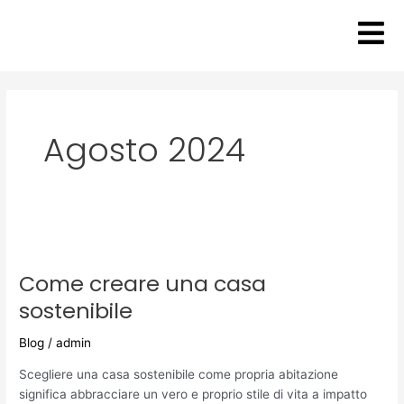
Vai
al
contenuto
Agosto 2024
Come
creare
Come creare una casa
una
casa
sostenibile
sostenibile
Blog
/
admin
Scegliere una casa sostenibile come propria abitazione
significa abbracciare un vero e proprio stile di vita a impatto