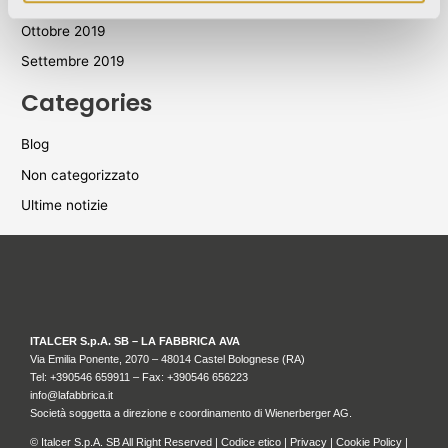
Novembre 2019
Ottobre 2019
Settembre 2019
Categories
Blog
Non categorizzato
Ultime notizie
ITALCER S.p.A. SB – LA FABBRICA AVA
Via Emilia Ponente, 2070 – 48014 Castel Bolognese (RA)
Tel: +
390546 659911
– Fax: +390546 656223
info@lafabbrica.it
Società soggetta a direzione e coordinamento di Wienerberger AG.
© Italcer S.p.A. SB All Right Reserved |
Codice etico
|
Privacy
|
Cookie Policy
|