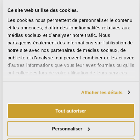
l’architecture intégrée.
Plans, volumes et surfaces
Ce site web utilise des cookies.
fusionnent dans des solutions de conception
cohérentes, où continuité matérielle et performance
Les cookies nous permettent de personnaliser le contenu
technique coexistent.
et les annonces, d'offrir des fonctionnalités relatives aux
médias sociaux et d'analyser notre trafic. Nous
Télécharger le catalogue
partageons également des informations sur l'utilisation de
AVASTONE
notre site avec nos partenaires de médias sociaux, de
publicité et d'analyse, qui peuvent combiner celles-ci avec
d'autres informations que vous leur avez fournies ou qu'ils
La participation à Coverings 2026
représente pour LA FABBRICA
ont collectées lors de votre utilisation de leurs services.
AVA un moment d’échange et de partage, ainsi qu’une opportunité de
présenter une vision de la céramique comme un outil de conception
évolué, capable d’interpréter les besoins de l’architecture
Afficher les détails
contemporaine.
Rendez-vous au stand #1263
pour découvrir de près un récit fait
Tout autoriser
de matière, de recherche et d’innovation.
Personnaliser