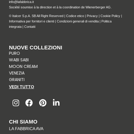
info@lafabbrica.it
Société soumise à la direction et à la coordination de Wienerberger AG.
© Italcer S.p.A. SB All Right Reserved |
Codice etico
|
Privacy
|
Cookie Policy
|
Informativa per fornitori e clienti
|
Condizioni generali di vendita
|
Politica
integrata
|
Contatti
NUOVE COLLEZIONI
PURO
WABI SABI
MOON CREAM
VENEZIA
GRANITI
VEDI TUTTO
I
F
P
L
n
a
i
i
s
c
n
n
t
e
t
k
CHI SIAMO
a
b
e
e
LA FABBRICA AVA
g
o
r
d