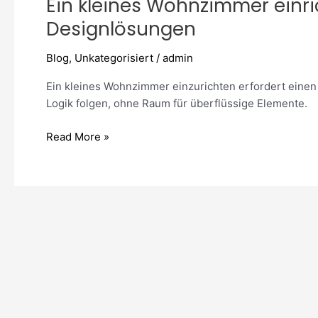
Ein kleines Wohnzimmer einri
Wohnzimmer
einrichten:
Designlösungen
platzsparende
Ideen
Blog
,
Unkategorisiert
/
admin
und
Ein kleines Wohnzimmer einzurichten erfordert einen
Designlösungen
Logik folgen, ohne Raum für überflüssige Elemente.
Read More »