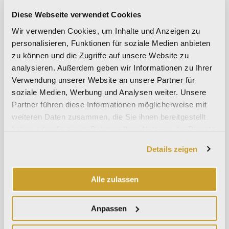
Juli 2024
Diese Webseite verwendet Cookies
Juni 2024
Wir verwenden Cookies, um Inhalte und Anzeigen zu
Mai 2024
personalisieren, Funktionen für soziale Medien anbieten
zu können und die Zugriffe auf unsere Website zu
April 2024
analysieren. Außerdem geben wir Informationen zu Ihrer
März 2024
Verwendung unserer Website an unsere Partner für
Oktober 2023
soziale Medien, Werbung und Analysen weiter. Unsere
September 2023
Partner führen diese Informationen möglicherweise mit
weiteren Daten zusammen, die Sie ihnen bereitgestellt
Mai 2023
haben oder die sie im Rahmen Ihrer Nutzung der Dienste
April 2023
gesammelt haben.
Details zeigen
September 2022
März 2022
Alle zulassen
Oktober 2021
September 2021
Anpassen
August 2021
Dezember 2020