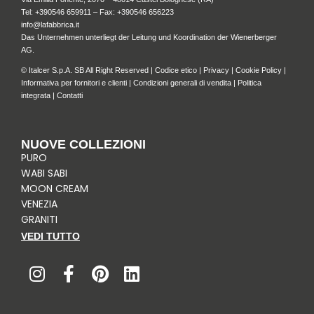
Tel: +
390546 659911
– Fax: +390546 656223
info@lafabbrica.it
Das Unternehmen unterliegt der Leitung und Koordination der Wienerberger
AG.
© Italcer S.p.A. SB All Right Reserved |
Codice etico
|
Privacy
|
Cookie Policy
|
Informativa per fornitori e clienti
|
Condizioni generali di vendita
|
Politica
integrata
|
Contatti
NUOVE COLLEZIONI
PURO
WABI SABI
MOON CREAM
VENEZIA
GRANITI
VEDI TUTTO
I
F
P
L
n
a
i
i
s
c
n
n
t
e
t
k