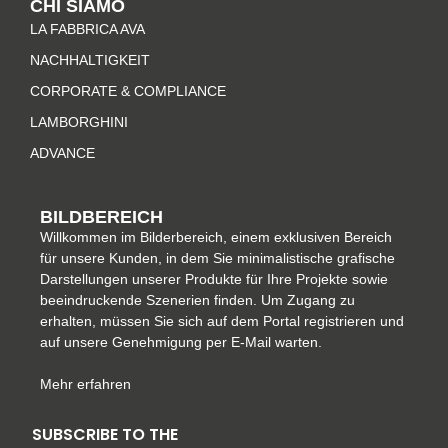
CHI SIAMO
a
b
e
e
LA FABBRICA AVA
g
o
r
d
r
o
e
i
NACHHALTIGKEIT
a
k
s
n
CORPORATE & COMPLIANCE
m
-
t
LAMBORGHINI
f
ADVANCE
BILDBEREICH
Willkommen im Bilderbereich, einem exklusiven Bereich
für unsere Kunden, in dem Sie minimalistische grafische
Darstellungen unserer Produkte für Ihre Projekte sowie
beeindruckende Szenerien finden. Um Zugang zu
erhalten, müssen Sie sich auf dem Portal registrieren und
auf unsere Genehmigung per E-Mail warten.
Mehr erfahren
SUBSCRIBE TO THE