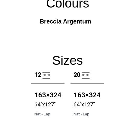
Colours
Breccia Argentum
Sizes
12
20
mm
mm
163×324
163×324
64"x127"
64"x127"
Nat - Lap
Nat - Lap