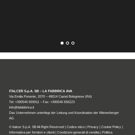
CA
ITALCER S.p.A. SB – LA FABBRICA AVA
Via Emilia Ponente, 2070 – 48014 Castel Bolognese (RA)
Tel: +
390546 659911
– Fax: +390546 656223
info@lafabbrica.it
Das Unternehmen unterliegt der Leitung und Koordination der Wienerberger
AG.
© Italcer S.p.A. SB All Right Reserved |
Codice etico
|
Privacy
|
Cookie Policy
|
Informativa per fornitori e clienti
|
Condizioni generali di vendita
|
Politica