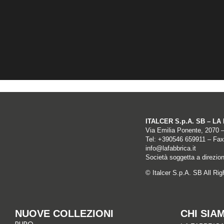
ITALCER S.p.A. SB – L
Via Emilia Ponente, 2070 
Tel: +
390546 659911
– Fax
info@lafabbrica.it
Società soggetta a direzio
© Italcer S.p.A. SB All Ri
NUOVE COLLEZIONI
CHI SIA