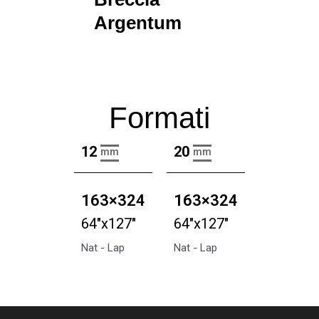
Argentum
Formati
12
20
mm
mm
163×324
163×324
64"x127"
64"x127"
Nat - Lap
Nat - Lap