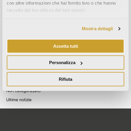
con altre informazioni che hai fornito loro o che hanno
Agosto 2021
raccolto dal tuo utilizzo dei loro servizi.
Dicembre 2020
Luglio 2020
Mostra dettagli
Giugno 2020
Novembre 2019
Accetta tutti
Ottobre 2019
Settembre 2019
Personalizza
Categories
Rifiuta
Blog
Non categorizzato
Ultime notizie