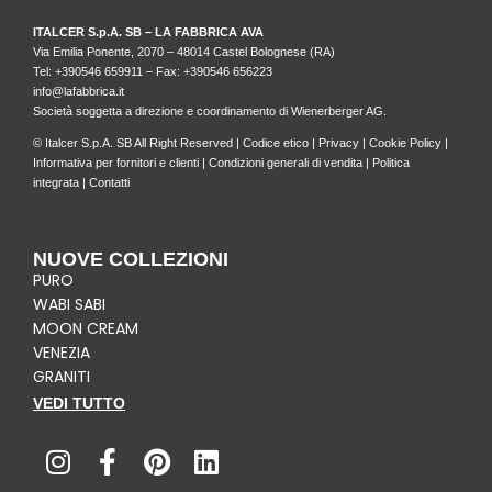
ITALCER S.p.A. SB – LA FABBRICA AVA
Via Emilia Ponente, 2070 – 48014 Castel Bolognese (RA)
Tel: +
390546 659911
– Fax: +390546 656223
info@lafabbrica.it
Società soggetta a direzione e coordinamento di Wienerberger AG.
© Italcer S.p.A. SB All Right Reserved |
Codice etico
|
Privacy
|
Cookie Policy
|
Informativa per fornitori e clienti
|
Condizioni generali di vendita
|
Politica
integrata
|
Contatti
NUOVE COLLEZIONI
PURO
WABI SABI
MOON CREAM
VENEZIA
GRANITI
VEDI TUTTO
I
F
P
L
n
a
i
i
s
c
n
n