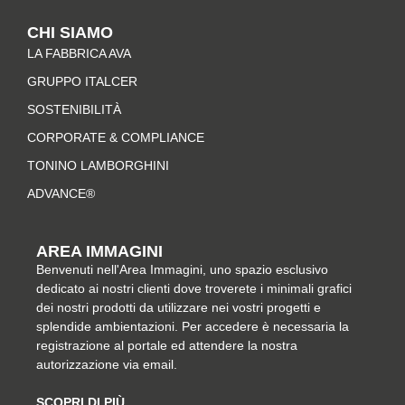
t
e
t
k
CHI SIAMO
a
b
e
e
LA FABBRICA AVA
g
o
r
d
r
o
e
i
GRUPPO ITALCER
a
k
s
n
SOSTENIBILITÀ
m
-
t
CORPORATE & COMPLIANCE
f
TONINO LAMBORGHINI
ADVANCE®
AREA IMMAGINI
Benvenuti nell'Area Immagini, uno spazio esclusivo
dedicato ai nostri clienti dove troverete i minimali grafici
dei nostri prodotti da utilizzare nei vostri progetti e
splendide ambientazioni. Per accedere è necessaria la
registrazione al portale ed attendere la nostra
autorizzazione via email.
SCOPRI DI PIÙ