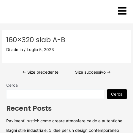
Vai
Post
al
navigation
contenuto
160×320 slab A-B
Di
admin
/
Luglio 5, 2023
←
Size precedente
Size successivo
→
Cerca
Cerca
Recent Posts
Pavimenti rustici: come creare atmosfere calde e autentiche
Bagni stile industriale: 5 idee per un design contemporaneo