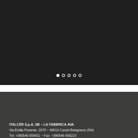
BR
ITALCER S.p.A. SB – LA FABBRICA AVA
Via Emilia Ponente, 2070 – 48014 Castel Bolognese (RA)
Tel: +
390546 659911
– Fax: +390546 656223