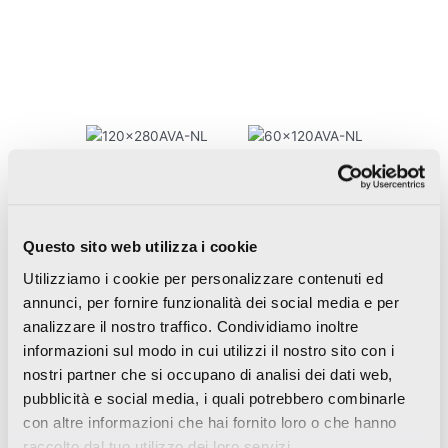
6
8.8
mm
mm
120×280
60×120
Questo sito web utilizza i cookie
48"x110"
24"x48"
Utilizziamo i cookie per personalizzare contenuti ed
Nat Ret
Nat Ret
annunci, per fornire funzionalità dei social media e per
Lap Ret
Lap Ret
analizzare il nostro traffico. Condividiamo inoltre
informazioni sul modo in cui utilizzi il nostro sito con i
nostri partner che si occupano di analisi dei dati web,
pubblicità e social media, i quali potrebbero combinarle
Decori
con altre informazioni che hai fornito loro o che hanno
raccolto dal tuo utilizzo dei loro servizi.