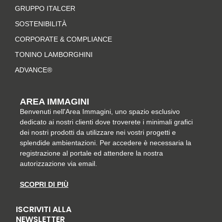
r
o
e
i
GRUPPO ITALCER
a
k
s
n
SOSTENIBILITÀ
m
-
t
CORPORATE & COMPLIANCE
f
TONINO LAMBORGHINI
ADVANCE®
AREA IMMAGINI
Benvenuti nell'Area Immagini, uno spazio esclusivo
dedicato ai nostri clienti dove troverete i minimali grafici
dei nostri prodotti da utilizzare nei vostri progetti e
splendide ambientazioni. Per accedere è necessaria la
registrazione al portale ed attendere la nostra
autorizzazione via email.
SCOPRI DI PIÙ
ISCRIVITI ALLA
NEWSLETTER