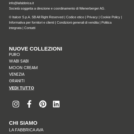
info@lafabbrica.it
Società soggetta a direzione e coordinamento di Wienerberger AG.
© Italcer S.p.A. SB All Right Reserved |
Codice etico
|
Privacy
|
Cookie Policy
|
Informativa per fornitori e clienti
|
Condizioni generali di vendita
|
Politica
integrata
|
Contatti
NUOVE COLLEZIONI
PURO
WABI SABI
MOON CREAM
VENEZIA
GRANITI
VEDI TUTTO
I
F
P
L
n
a
i
i
s
c
n
n
t
e
t
k
CHI SIAMO
a
b
e
e
LA FABBRICA AVA
g
o
r
d