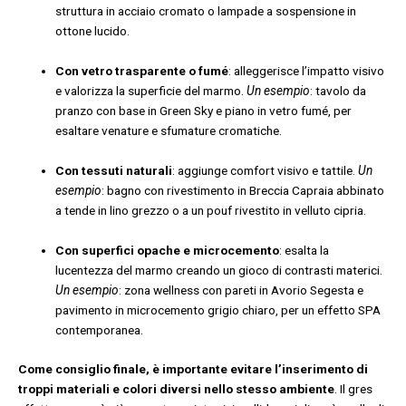
struttura in acciaio cromato o lampade a sospensione in
ottone lucido.
Con vetro trasparente o fumé
: alleggerisce l’impatto visivo
e valorizza la superficie del marmo.
Un esempio
: tavolo da
pranzo con base in Green Sky e piano in vetro fumé, per
esaltare venature e sfumature cromatiche.
Con tessuti naturali
: aggiunge comfort visivo e tattile.
Un
esempio
: bagno con rivestimento in Breccia Capraia abbinato
a tende in lino grezzo o a un pouf rivestito in velluto cipria.
Con superfici opache e microcemento
: esalta la
lucentezza del marmo creando un gioco di contrasti materici.
Un esempio
: zona wellness con pareti in Avorio Segesta e
pavimento in microcemento grigio chiaro, per un effetto SPA
contemporanea.
Come consiglio finale, è importante evitare l’inserimento di
troppi materiali e colori diversi nello stesso ambiente
. Il gres