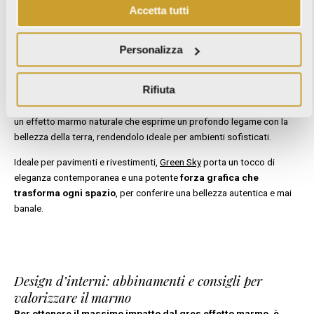
Accetta tutti
Personalizza
GREEN SKY: marmo verde, sofisticato e intenso
Green Sky, altro prodotto presentato al Cersaie, è una serie in
Rifiuta
gres effetto marmo dai toni intensi che vanno dal verde al
verde acqua
, con venature che sfumano in tonalità terra. Si tratta di
un effetto marmo naturale che esprime un profondo legame con la
bellezza della terra, rendendolo ideale per ambienti sofisticati.
Ideale per pavimenti e rivestimenti,
Green Sky
porta un tocco di
eleganza contemporanea e una potente
forza grafica che
trasforma ogni spazio
, per conferire una bellezza autentica e mai
banale.
Design d’interni: abbinamenti e consigli per
valorizzare il marmo
Per ottenere il massimo impatto dal gres effetto marmo, è