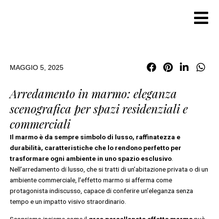
Vai
al
contenuto
MAGGIO 5, 2025
Arredamento in marmo: eleganza
scenografica per spazi residenziali e
commerciali
Il marmo è da sempre simbolo di lusso, raffinatezza e
durabilità, caratteristiche che lo rendono perfetto per
trasformare ogni ambiente in uno spazio esclusivo
.
Nell’arredamento di lusso, che si tratti di un’abitazione privata o di un
ambiente commerciale, l’effetto marmo si afferma come
protagonista indiscusso, capace di conferire un’eleganza senza
tempo e un impatto visivo straordinario.
Scopriamo insieme come il
gres porcellanato effetto marmo
può