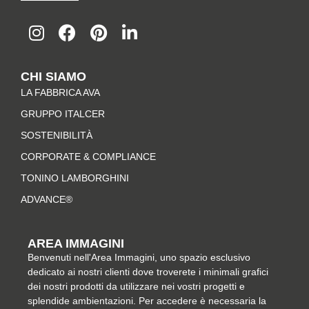
I
F
P
L
n
a
i
i
s
c
n
n
t
e
t
k
CHI SIAMO
a
b
e
e
LA FABBRICA AVA
g
o
r
d
r
o
e
i
GRUPPO ITALCER
a
k
s
n
SOSTENIBILITÀ
m
-
t
CORPORATE & COMPLIANCE
f
TONINO LAMBORGHINI
ADVANCE®
AREA IMMAGINI
Benvenuti nell'Area Immagini, uno spazio esclusivo
dedicato ai nostri clienti dove troverete i minimali grafici
dei nostri prodotti da utilizzare nei vostri progetti e
splendide ambientazioni. Per accedere è necessaria la