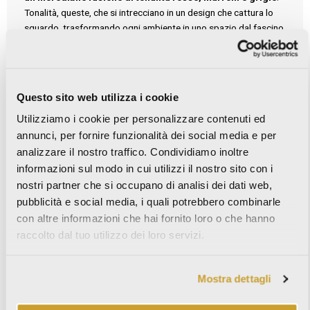
Tonalità, queste, che si intrecciano in un design che cattura lo
sguardo, trasformando ogni ambiente in uno spazio dal fascino
esclusivo.
Perfetta per pavimenti e rivestimenti,
Breccia Sicilia
porta un
tocco di
arte naturale
che diventa un vero e proprio elemento
Questo sito web utilizza i cookie
distintivo per
ambienti moderni
e sofisticati.
Utilizziamo i cookie per personalizzare contenuti ed
annunci, per fornire funzionalità dei social media e per
BRECCIA CAPRAIA:
analizzare il nostro traffico. Condividiamo inoltre
delicate venature per un tocco di eleganza
informazioni sul modo in cui utilizzi il nostro sito con i
nostri partner che si occupano di analisi dei dati web,
Breccia Capraia – da poco presentata al Cersaie – è una serie
in gres effetto marmo caratterizzata da delicate venature
pubblicità e social media, i quali potrebbero combinarle
viola e verdi
che si intrecciano su uno sfondo etereo. Il design
con altre informazioni che hai fornito loro o che hanno
esclusivo aggiunge infatti profondità e raffinatezza a ogni superficie,
raccolto dal tuo utilizzo dei loro servizi.
rendendola intrigante in ambienti sofisticati e ricercati.
La bellezza discreta e lo stile elegante di
Breccia Capraia
si integrano
Mostra dettagli
facilmente in qualsiasi tipo di spazio, portando un tocco di classe
che valorizza ogni ambiente, senza mai sopraffarlo.