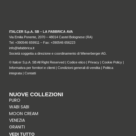
ITALCER S.p.A. SB – LA FABBRICA AVA
Via Emilia Ponente, 2070 – 48014 Castel Bolognese (RA)
Tel: +
390546 659911
– Fax: +390546 656223
info@lafabbrica.it
Società soggetta a direzione e coordinamento di Wienerberger AG.
© Italcer S.p.A. SB All Right Reserved |
Codice etico
|
Privacy
|
Cookie Policy
|
Informativa per fornitori e clienti
|
Condizioni generali di vendita
|
Politica
integrata
|
Contatti
NUOVE COLLEZIONI
PURO
WABI SABI
MOON CREAM
VENEZIA
GRANITI
VEDI TUTTO