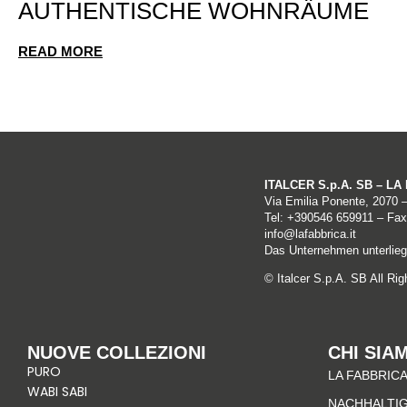
AUTHENTISCHE WOHNRÄUME
READ MORE
ITALCER S.p.A. SB – L
Via Emilia Ponente, 2070 
Tel: +
390546 659911
– Fax
info@lafabbrica.it
Das Unternehmen unterliegt
© Italcer S.p.A. SB All Ri
NUOVE COLLEZIONI
CHI SIA
PURO
LA FABBRICA
WABI SABI
NACHHALTIG