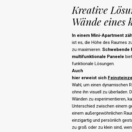
Kreative Lösu
Wände eines 
In
einem
Mini-Apartment
zäh
ist es, die Höhe des Raumes z
zu maximieren.
Schwebende
multifunktionale
Paneele
bie
funktionale Lösungen.
Auch
hier
erweist
sich
Feinsteinz
Wahl, um einen dynamischen R
ohne ihn visuell zu überladen. 
Wänden zu experimentieren, k
Unterschied zwischen einem g
einem außergewöhnlichen Ra
einzigartig und persönlich gest
zu groß oder zu klein sind, we