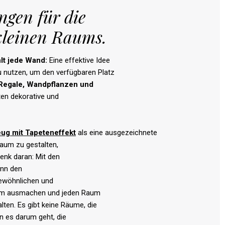
ngen für die
kleinen Raums.
lt
jede
Wand
:
Eine effektive Idee
u nutzen, um den verfügbaren Platz
Regale,
Wandpflanzen
und
ten dekorative und
eug
mit
Tapeteneffekt
als eine ausgezeichnete
aum zu gestalten,
Denk daran: Mit den
ann den
ewöhnlichen und
um ausmachen und jeden Raum
alten. Es gibt keine Räume, die
nn es darum geht, die