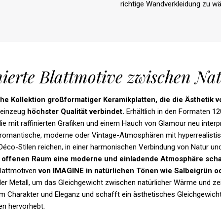
richtige Wandverkleidung zu wä
ierte Blattmotive zwischen N
che
Kollektion
großformatiger
Keramikplatten
, die
die
Ästhetik
v
teinzeug
höchster
Qualität
verbindet
.
Erhältlich in den Formaten 1
 die mit raffinierten Grafiken und einem Hauch von Glamour neu interp
omantische, moderne oder Vintage-Atmosphären mit hyperrealistisc
Déco-Stilen reichen, in einer harmonischen Verbindung von Natur un
offenen
Raum
eine
moderne
und
einladende
Atmosphäre
scha
lattmotiven
von IMAGINE in
natürlichen
Tönen
wie
Salbeigrün
o
er Metall, um das Gleichgewicht zwischen natürlicher Wärme und ze
m Charakter und Eleganz und schafft ein ästhetisches Gleichgewich
en hervorhebt.