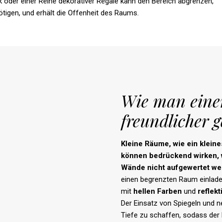
der einer Reihe dekorativer Regale kann den Bereich abgrenzen,
igen, und erhält die Offenheit des Raums.
Wie man eine
freundlicher g
Kleine
Räume
,
wie
ein
kleine
können
bedrückend
wirken
,
Wände
nicht
aufgewertet
we
einen begrenzten Raum einladen
mit
hellen
Farben
und
reflek
Der Einsatz von Spiegeln und ne
Tiefe zu schaffen, sodass der 