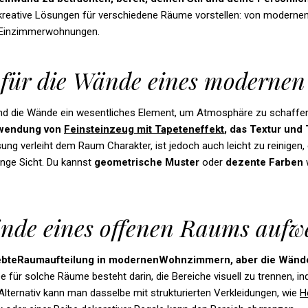
ge kreative Lösungen für verschiedene Räume vorstellen: von moder
n Einzimmerwohnungen.
n für die Wände eines modern
d die Wände ein wesentliches Element, um Atmosphäre zu schaffe
wendung
von
Feinsteinzeug
mit
Tapeteneffekt
, das
Textur
und
ng verleiht dem Raum Charakter, ist jedoch auch leicht zu reinigen,
ange Sicht. Du kannst
geometrische
Muster
oder
dezente
Farben
nde eines offenen Raums aufwe
iebteRaumaufteilung in modernenWohnzimmern, aber die Wände
ee für solche Räume besteht darin, die Bereiche visuell zu trennen, 
Alternativ kann man dasselbe mit strukturierten Verkleidungen, wie
H