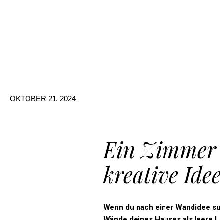
Zum
Inhalt
springen
OKTOBER 21, 2024
Ein Zimmer 
kreative Ide
Wenn
du
nach
einer
Wandidee
su
Wände
deines
Hauses
als
leere
L