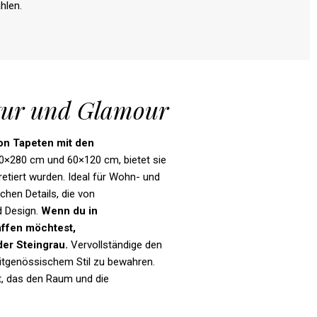
hlen.
atur und Glamour
on
Tapeten
mit
den
20×280 cm und 60×120 cm, bietet sie
retiert wurden. Ideal für Wohn- und
hen Details, die von
d Design.
Wenn du in
ffen
möchtest
,
der
Steingrau
.
Vervollständige den
itgenössischem Stil zu bewahren.
t, das den Raum und die