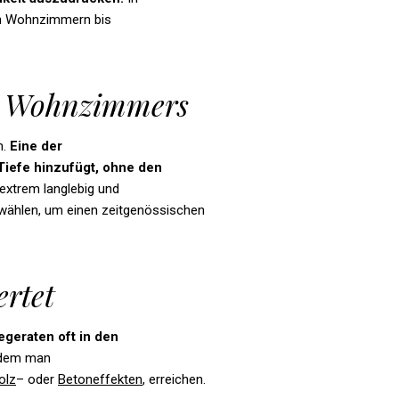
nen Wohnzimmern bis
en Wohnzimmers
n.
Eine der
Tiefe
hinzufügt
,
ohne
den
 extrem langlebig und
wählen, um einen zeitgenössischen
rtet
geraten oft in den
indem man
olz
– oder
Betoneffekten
, erreichen.