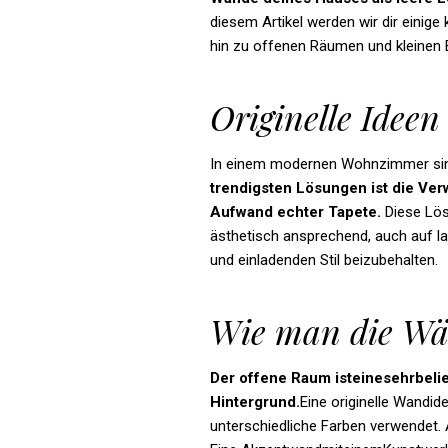
diesem Artikel werden wir dir eini
hin zu offenen Räumen und kleine
Originelle Idee
In einem modernen Wohnzimmer sin
trendigsten
Lösungen
ist
die
Ver
Aufwand
echter
Tapete.
Diese Lösu
ästhetisch ansprechend, auch auf l
und einladenden Stil beizubehalten.
Wie man die Wä
Der offene Raum isteinesehrbel
Hintergrund.
Eine originelle Wandid
unterschiedliche Farben verwendet. 