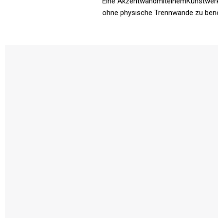
Eine AkzentwandmiteinemKunstwerk o
ohne physische Trennwände zu benöt