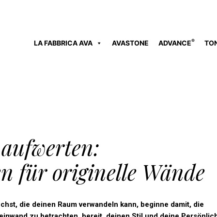
®
LA FABBRICA AVA
AVASTONE
ADVANCE
TO
aufwerten:
en für originelle Wände
chst
, die
deinen
Raum
verwandeln
kann
,
beginne
damit
, die
einwand
zu
betrachten
,
bereit
,
deinen
Stil und
deine
Persönlich