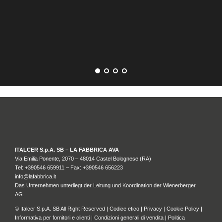
AR
ITALCER S.p.A. SB – LA FABBRICA AVA
Via Emilia Ponente, 2070 – 48014 Castel Bolognese (RA)
Tel: +
390546 659911
– Fax: +390546 656223
info@lafabbrica.it
Das Unternehmen unterliegt der Leitung und Koordination der Wienerberger
AG.
© Italcer S.p.A. SB All Right Reserved |
Codice etico
|
Privacy
|
Cookie Policy
|
Informativa per fornitori e clienti
|
Condizioni generali di vendita
|
Politica