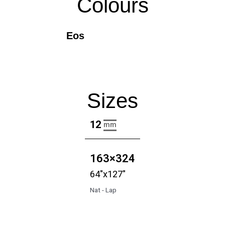
Colours
Eos
Sizes
12
mm
163×324
64"x127"
Nat - Lap