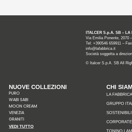
ITALCER S.p.A. SB – L
Via Emilia Ponente, 2070 
Tel: +
390546 659911
– Fax
info@lafabbrica.it
Società soggetta a direzio
© Italcer S.p.A. SB All Ri
NUOVE COLLEZIONI
CHI SIA
PURO
LA FABBRICA
WABI SABI
GRUPPO IT
MOON CREAM
VENEZIA
SOSTENIBIL
GRANITI
CORPORATE
VEDI TUTTO
TONINO LA