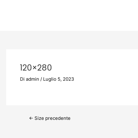
Vai
Post
al
navigation
contenuto
120×280
Di
admin
/
Luglio 5, 2023
←
Size precedente