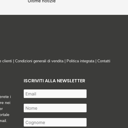
Ultime notizie
e clienti
|
Condizioni generali di vendita
|
Politica integrata
|
Contatti
ISCRIVITI ALLA NEWSLETTER
erete i
are nei
er
ortale
mail.