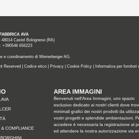
A FABBRICA AVA
– 48014 Castel Bolognese (RA)
: +390546 656223
ne e coordinamento di Wienerberger AG.
ght Reserved |
Codice etico
|
Privacy
|
Cookie Policy
|
Informativa per fornitori 
MO
AREA IMMAGINI
Benvenuti nell'Area Immagini, uno spazio
 AVA
esclusivo dedicato ai nostri clienti dove trov
ALCER
minimali grafici dei nostri prodotti da utilizz
vostri progetti e splendide ambientazioni. P
ITÀ
accedere è necessaria la registrazione al p
 & COMPLIANCE
ed attendere la nostra autorizzazione via e
MBORGHINI