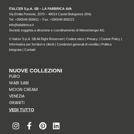
ITALCER S.p.A. SB – LA FABBRICA AVA
Via Emilia Ponente, 2070 – 48014 Castel Bolognese (RA)
Tel: +
390546 659911
– Fax: +390546 656223
info@lafabbrica.it
Società soggetta a direzione e coordinamento di Wienerberger AG.
© Italcer S.p.A. SB All Right Reserved |
Codice etico
|
Privacy
|
Cookie Policy
|
Informativa per fornitori e clienti
|
Condizioni generali di vendita
|
Politica
integrata
|
Contatti
NUOVE COLLEZIONI
PURO
WABI SABI
MOON CREAM
VENEZIA
GRANITI
VEDI TUTTO
I
F
P
L
n
a
i
i
s
c
n
n