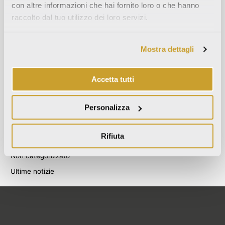
con altre informazioni che hai fornito loro o che hanno
Agosto 2021
raccolto dal tuo utilizzo dei loro servizi.
Dicembre 2020
Luglio 2020
Mostra dettagli
Giugno 2020
Novembre 2019
Accetta tutti
Ottobre 2019
Settembre 2019
Personalizza
Categories
Rifiuta
Blog
Non categorizzato
Ultime notizie