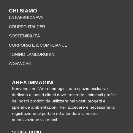
t
e
t
k
CHI SIAMO
a
b
e
e
LA FABBRICA AVA
g
o
r
d
r
o
e
i
GRUPPO ITALCER
a
k
s
n
SOSTENIBILITÀ
m
-
t
CORPORATE & COMPLIANCE
f
TONINO LAMBORGHINI
ADVANCE®
AREA IMMAGINI
Benvenuti nell'Area Immagini, uno spazio esclusivo
dedicato ai nostri clienti dove troverete i minimali grafici
dei nostri prodotti da utilizzare nei vostri progetti e
splendide ambientazioni. Per accedere è necessaria la
registrazione al portale ed attendere la nostra
autorizzazione via email.
SCOPRI DI PIÙ