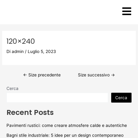
Vai
Post
al
navigation
contenuto
120×240
Di
admin
/
Luglio 5, 2023
←
Size precedente
Size successivo
→
Cerca
Cerca
Recent Posts
Pavimenti rustici: come creare atmosfere calde e autentiche
Bagni stile industriale: 5 idee per un design contemporaneo