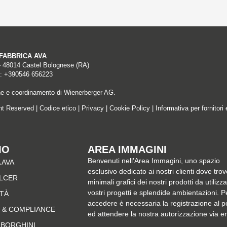
A FABBRICA AVA
– 48014 Castel Bolognese (RA)
: +390546 656223
ne e coordinamento di Wienerberger AG.
ght Reserved |
Codice etico
|
Privacy
|
Cookie Policy
|
Informativa per fornitori 
MO
AREA IMMAGINI
Benvenuti nell'Area Immagini, uno spazio
 AVA
esclusivo dedicato ai nostri clienti dove trov
ALCER
minimali grafici dei nostri prodotti da utilizz
vostri progetti e splendide ambientazioni. P
ITÀ
accedere è necessaria la registrazione al p
 & COMPLIANCE
ed attendere la nostra autorizzazione via e
MBORGHINI