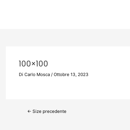
Vai
Post
al
navigation
contenuto
100×100
Di
Carlo Mosca
/
Ottobre 13, 2023
←
Size precedente