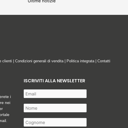
Ultime notizie
e clienti
|
Condizioni generali di vendita
|
Politica integrata
|
Contatti
ISCRIVITI ALLA NEWSLETTER
erete i
are nei
er
ortale
mail.