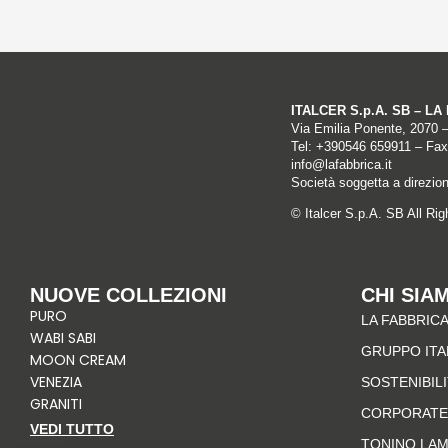
ITALCER S.p.A. SB – L
Via Emilia Ponente, 2070 
Tel: +
390546 659911
– Fax
info@lafabbrica.it
Società soggetta a direzio
© Italcer S.p.A. SB All Ri
NUOVE COLLEZIONI
CHI SIA
PURO
LA FABBRICA
WABI SABI
GRUPPO IT
MOON CREAM
VENEZIA
SOSTENIBIL
GRANITI
CORPORATE
VEDI TUTTO
TONINO LA