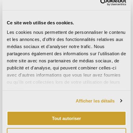
novembre 2024
octobre 2024
septembre 2024
Ce site web utilise des cookies.
août 2024
Les cookies nous permettent de personnaliser le contenu
et les annonces, d'offrir des fonctionnalités relatives aux
juillet 2024
médias sociaux et d'analyser notre trafic. Nous
juin 2024
partageons également des informations sur l'utilisation de
mai 2024
notre site avec nos partenaires de médias sociaux, de
avril 2024
publicité et d'analyse, qui peuvent combiner celles-ci
avec d'autres informations que vous leur avez fournies
mars 2024
ou qu'ils ont collectées lors de votre utilisation de leurs
octobre 2023
services.
septembre 2023
Afficher les détails
mai 2023
avril 2023
Tout autoriser
septembre 2022
mars 2022