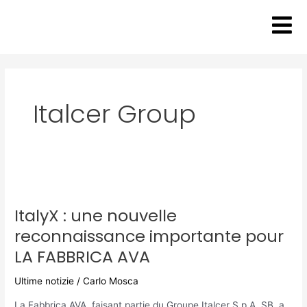
Aller
au
contenu
Italcer Group
ItalyX
:
ItalyX : une nouvelle
une
nouvelle
reconnaissance importante pour
reconnaissance
LA FABBRICA AVA
importante
pour
Ultime notizie
/
Carlo Mosca
LA
FABBRICA
La Fabbrica AVA, faisant partie du Groupe Italcer S.p.A. SB, a