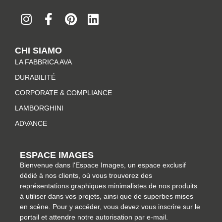
I
F
P
L
n
a
i
i
s
c
n
n
t
e
t
k
CHI SIAMO
a
b
e
e
LA FABBRICA AVA
g
o
r
d
r
o
e
i
DURABILITÉ
a
k
s
n
CORPORATE & COMPLIANCE
m
-
t
LAMBORGHINI
f
ADVANCE
ESPACE IMAGES
Bienvenue dans l'Espace Images, un espace exclusif
dédié à nos clients, où vous trouverez des
représentations graphiques minimalistes de nos produits
à utiliser dans vos projets, ainsi que de superbes mises
en scène. Pour y accéder, vous devez vous inscrire sur le
portail et attendre notre autorisation par e-mail.