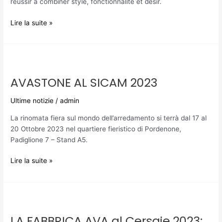
Espace
réussir à combiner style, fonctionnalité et désir.
Unique
Lire la suite »
AVASTONE
AL
AVASTONE AL SICAM 2023
SICAM
2023
Ultime notizie
/
admin
La rinomata fiera sul mondo dell’arredamento si terrà dal 17 al
20 Ottobre 2023 nel quartiere fieristico di Pordenone,
Padiglione 7 – Stand A5.
Lire la suite »
LA
FABBRICA
LA FABBRICA AVA al Cersaie 2023:
AVA