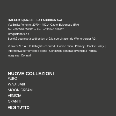
ITALCER S.p.A. SB – LA FABBRICA AVA
Via Emilia Ponente, 2070 – 48014 Castel Bolognese (RA)
Tel: +
390546 659911
– Fax: +390546 656223
info@lafabbrica.it
Société soumise à la direction et à la coordination de Wienerberger AG.
© Italcer S.p.A. SB All Right Reserved |
Codice etico
|
Privacy
|
Cookie Policy
|
Informativa per fornitori e clienti
|
Condizioni generali di vendita
|
Politica
integrata
|
Contatti
NUOVE COLLEZIONI
PURO
WABI SABI
MOON CREAM
VENEZIA
GRANITI
VEDI TUTTO
I
F
P
L