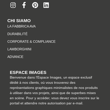
n
a
i
i
s
c
n
n
t
e
t
k
CHI SIAMO
a
b
e
e
LA FABBRICA AVA
g
o
r
d
r
o
e
i
DURABILITÉ
a
k
s
n
CORPORATE & COMPLIANCE
m
-
t
LAMBORGHINI
f
ADVANCE
ESPACE IMAGES
Bienvenue dans l'Espace Images, un espace exclusif
dédié à nos clients, où vous trouverez des
représentations graphiques minimalistes de nos produits
à utiliser dans vos projets, ainsi que de superbes mises
en scène. Pour y accéder, vous devez vous inscrire sur le
portail et attendre notre autorisation par e-mail.