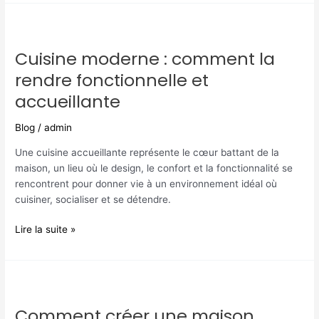
Cuisine
moderne
Cuisine moderne : comment la
:
comment
rendre fonctionnelle et
la
accueillante
rendre
fonctionnelle
Blog
/
admin
et
accueillante
Une cuisine accueillante représente le cœur battant de la
maison, un lieu où le design, le confort et la fonctionnalité se
rencontrent pour donner vie à un environnement idéal où
cuisiner, socialiser et se détendre.
Lire la suite »
Comment
créer
Comment créer une maison
une