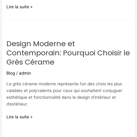
Lire la suite »
Design
Moderne
Design Moderne et
et
Contemporain:
Contemporain: Pourquoi Choisir le
Pourquoi
Grès Cérame
Choisir
le
Blog
/
admin
Grès
Cérame
Le grès cérame moderne représente l’un des choix les plus
valables et polyvalents pour ceux qui souhaitent conjuguer
esthétique et fonctionnalité dans le design d’intérieur et
d’extérieur.
Lire la suite »