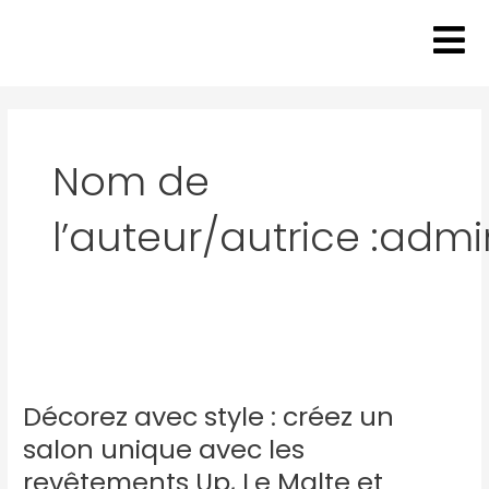
Aller
Pagination
au
d’article
contenu
Nom de
l’auteur/autrice :admi
Décorez
avec
Décorez avec style : créez un
style
:
salon unique avec les
créez
revêtements Up, Le Malte et
un