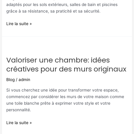
extérieurs,
adaptés pour les sols extérieurs, salles de bain et piscines
salles
grâce à sa résistance, sa praticité et sa sécurité.
de
bain
Lire la suite »
et
piscines
Valoriser
une
Valoriser une chambre: idées
chambre:
idées
créatives pour des murs originaux
créatives
pour
Blog
/
admin
des
Si vous cherchez une idée pour transformer votre espace,
murs
commencez par considérer les murs de votre maison comme
originaux
une toile blanche prête à exprimer votre style et votre
personnalité.
Lire la suite »