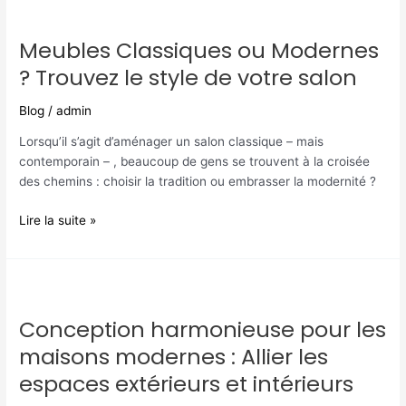
Meubles
Classiques
Meubles Classiques ou Modernes
ou
Modernes
? Trouvez le style de votre salon
?
Trouvez
Blog
/
admin
le
Lorsqu’il s’agit d’aménager un salon classique – mais
style
contemporain – , beaucoup de gens se trouvent à la croisée
de
des chemins : choisir la tradition ou embrasser la modernité ?
votre
salon
Lire la suite »
Conception
harmonieuse
Conception harmonieuse pour les
pour
les
maisons modernes : Allier les
maisons
espaces extérieurs et intérieurs
modernes