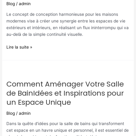
:
Blog
/
admin
Allier
les
Le concept de conception harmonieuse pour les maisons
espaces
modernes vise à créer une synergie entre les espaces de vie
extérieurs
extérieurs et intérieurs, en réalisant un flux ininterrompu qui va
et
au-delà de la simple continuité visuelle.
intérieurs
Lire la suite »
Comment
Aménager
Comment Aménager Votre Salle
Votre
Salle
de BainIdées et Inspirations pour
de
un Espace Unique
BainIdées
et
Blog
/
admin
Inspirations
pour
Dans la quête d’idées pour la salle de bains qui transforment
un
cet espace en un havre unique et personnel, il est essentiel de