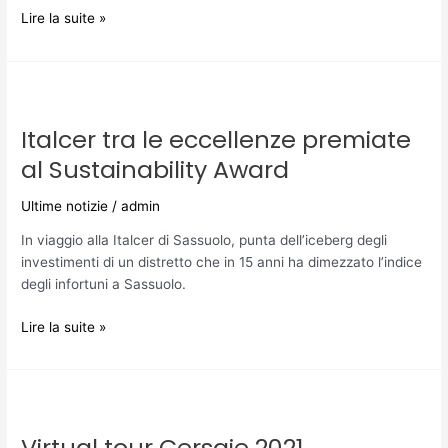
Lire la suite »
Italcer
tra
Italcer tra le eccellenze premiate
le
eccellenze
al Sustainability Award
premiate
al
Ultime notizie
/
admin
Sustainability
In viaggio alla Italcer di Sassuolo, punta dell’iceberg degli
Award
investimenti di un distretto che in 15 anni ha dimezzato l’indice
degli infortuni a Sassuolo.
Lire la suite »
Virtual
tour
Virtual tour Cersaie 2021
Cersaie