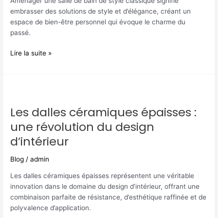
Aménager une salle de bain de style classique signifie
10
embrasser des solutions de style et d’élégance, créant un
erreurs
espace de bien-être personnel qui évoque le charme du
à
passé.
éviter
Lire la suite »
Les
dalles
Les dalles céramiques épaisses :
céramiques
épaisses
une révolution du design
:
d’intérieur
une
révolution
Blog
/
admin
du
design
Les dalles céramiques épaisses représentent une véritable
d’intérieur
innovation dans le domaine du design d’intérieur, offrant une
combinaison parfaite de résistance, d’esthétique raffinée et de
polyvalence d’application.