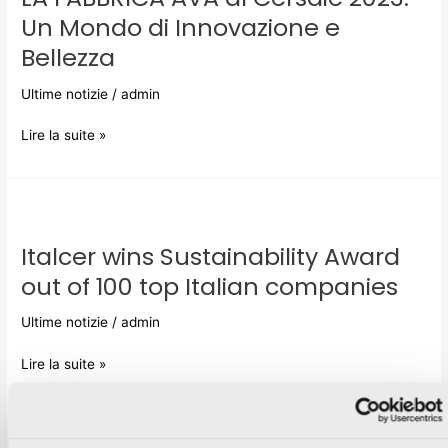
al
Un Mondo di Innovazione e
Cersaie
Bellezza
2023:
Un
Ultime notizie
/
admin
Mondo
di
Lire la suite »
Innovazione
e
Bellezza
Italcer
wins
Italcer wins Sustainability Award
Sustainability
Award
out of 100 top Italian companies
out
of
Ultime notizie
/
admin
100
top
Lire la suite »
Italian
companies
Coverings