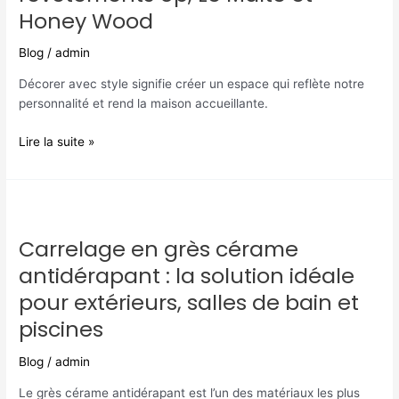
Honey Wood
salon
unique
Blog
/
admin
avec
les
Décorer avec style signifie créer un espace qui reflète notre
revêtements
personnalité et rend la maison accueillante.
Up,
Le
Lire la suite »
Malte
et
Honey
Carrelage
Wood
en
Carrelage en grès cérame
grès
cérame
antidérapant : la solution idéale
antidérapant
pour extérieurs, salles de bain et
:
piscines
la
solution
Blog
/
admin
idéale
pour
Le grès cérame antidérapant est l’un des matériaux les plus