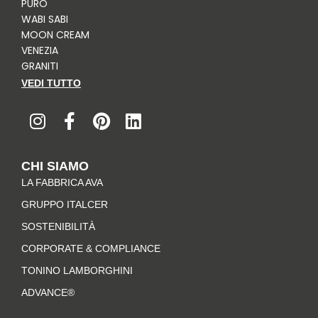
PURO
WABI SABI
MOON CREAM
VENEZIA
GRANITI
VEDI TUTTO
I
F
P
L
n
a
i
i
s
c
n
n
t
e
t
k
CHI SIAMO
a
b
e
e
LA FABBRICA AVA
g
o
r
d
r
o
e
i
GRUPPO ITALCER
a
k
s
n
SOSTENIBILITÀ
m
-
t
CORPORATE & COMPLIANCE
f
TONINO LAMBORGHINI
ADVANCE®