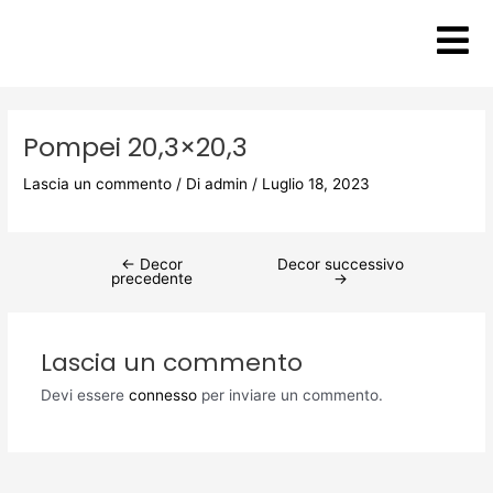
Vai
Post
al
navigation
contenuto
Pompei 20,3×20,3
Lascia un commento
/ Di
admin
/
Luglio 18, 2023
←
Decor
Decor successivo
precedente
→
Lascia un commento
Devi essere
connesso
per inviare un commento.