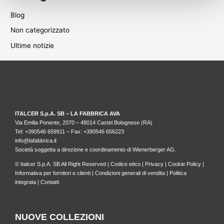
Blog
Non categorizzato
Ultime notizie
ITALCER S.p.A. SB – LA FABBRICA AVA
Via Emilia Ponente, 2070 – 48014 Castel Bolognese (RA)
Tel: +
390546 659911
– Fax: +390546 656223
info@lafabbrica.it
Società soggetta a direzione e coordinamento di Wienerberger AG.
© Italcer S.p.A. SB All Right Reserved |
Codice etico
|
Privacy
|
Cookie Policy
|
Informativa per fornitori e clienti
|
Condizioni generali di vendita
|
Politica
integrata
|
Contatti
NUOVE COLLEZIONI