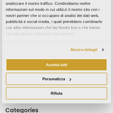
Settembre 2023
analizzare il nostro traffico. Condividiamo inoltre
Maggio 2023
informazioni sul modo in cui utilizzi il nostro sito con i
nostri partner che si occupano di analisi dei dati web,
Aprile 2023
pubblicità e social media, i quali potrebbero combinarle
Settembre 2022
con altre informazioni che hai fornito loro o che hanno
Marzo 2022
raccolto dal tuo utilizzo dei loro servizi.
Ottobre 2021
Settembre 2021
Mostra dettagli
Agosto 2021
Dicembre 2020
Accetta tutti
Luglio 2020
Giugno 2020
Personalizza
Novembre 2019
Ottobre 2019
Rifiuta
Settembre 2019
Categories