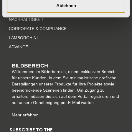
CHI SIAMO
a
b
e
e
Ablehnen
LA FABBRICA AVA
g
o
r
d
r
o
e
i
NACHHALTIGKEIT
a
k
s
n
CORPORATE & COMPLIANCE
m
-
t
LAMBORGHINI
f
ADVANCE
BILDBEREICH
Willkommen im Bilderbereich, einem exklusiven Bereich
für unsere Kunden, in dem Sie minimalistische grafische
Darstellungen unserer Produkte für Ihre Projekte sowie
beeindruckende Szenerien finden. Um Zugang zu
erhalten, müssen Sie sich auf dem Portal registrieren und
auf unsere Genehmigung per E-Mail warten.
Mehr erfahren
SUBSCRIBE TO THE