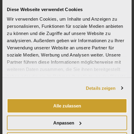
Via Emilia Ponente, 2070 – 48014 Castel Bolognese (RA)
Tel: +
390546 659911
– Fax: +390546 656223
Diese Webseite verwendet Cookies
info@lafabbrica.it
Das Unternehmen unterliegt der Leitung und Koordination der Wienerberger
Wir verwenden Cookies, um Inhalte und Anzeigen zu
AG.
personalisieren, Funktionen für soziale Medien anbieten
© Italcer S.p.A. SB All Right Reserved |
Codice etico
|
Privacy
|
Cookie Policy
|
zu können und die Zugriffe auf unsere Website zu
Informativa per fornitori e clienti
|
Condizioni generali di vendita
|
Politica
analysieren. Außerdem geben wir Informationen zu Ihrer
integrata
|
Contatti
Verwendung unserer Website an unsere Partner für
soziale Medien, Werbung und Analysen weiter. Unsere
Partner führen diese Informationen möglicherweise mit
NUOVE COLLEZIONI
PURO
weiteren Daten zusammen, die Sie ihnen bereitgestellt
WABI SABI
haben oder die sie im Rahmen Ihrer Nutzung der Dienste
MOON CREAM
gesammelt haben.
Details zeigen
VENEZIA
GRANITI
VEDI TUTTO
Alle zulassen
I
F
P
L
n
a
i
i
s
c
n
n
Anpassen
t
e
t
k