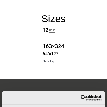
Sizes
12
mm
163×324
64"x127"
Nat - Lap
ITALCER S.p.A. SB – LA FABBRICA AVA