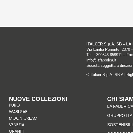
ITALCER S.p.A. SB – L
Via Emilia Ponente, 2070 
Tel: +
390546 659911
– Fax
info@lafabbrica.it
Società soggetta a direzio
© Italcer S.p.A. SB All Ri
NUOVE COLLEZIONI
CHI SIA
PURO
LA FABBRICA
WABI SABI
GRUPPO IT
MOON CREAM
VENEZIA
SOSTENIBIL
GRANITI