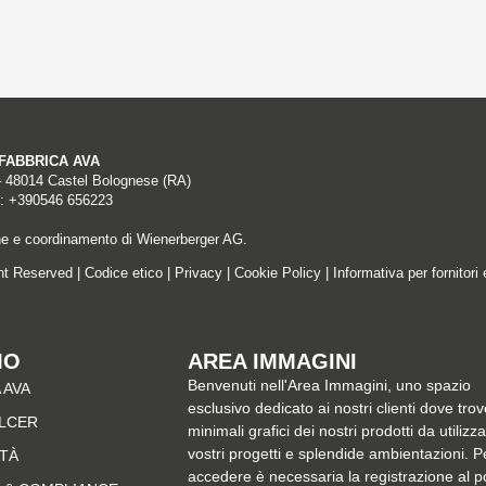
A FABBRICA AVA
– 48014 Castel Bolognese (RA)
: +390546 656223
ne e coordinamento di Wienerberger AG.
ght Reserved |
Codice etico
|
Privacy
|
Cookie Policy
|
Informativa per fornitori 
MO
AREA IMMAGINI
Benvenuti nell'Area Immagini, uno spazio
 AVA
esclusivo dedicato ai nostri clienti dove trov
ALCER
minimali grafici dei nostri prodotti da utilizz
vostri progetti e splendide ambientazioni. P
ITÀ
accedere è necessaria la registrazione al p