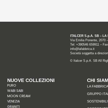
ITALCER S.p.A. SB – L
Via Emilia Ponente, 2070 
Tel: +
390546 659911
– Fax
info@lafabbrica.it
Società soggetta a direzio
© Italcer S.p.A. SB All Ri
NUOVE COLLEZIONI
CHI SIA
PURO
LA FABBRICA
WABI SABI
GRUPPO IT
MOON CREAM
VENEZIA
SOSTENIBIL
GRANITI