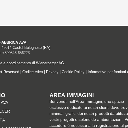
A FABBRICA AVA
– 48014 Castel Bolognese (RA)
: +390546 656223
ne e coordinamento di Wienerberger AG.
ght Reserved |
Codice etico
|
Privacy
|
Cookie Policy
|
Informativa per fornitori 
MO
AREA IMMAGINI
Benvenuti nell'Area Immagini, uno spazio
 AVA
esclusivo dedicato ai nostri clienti dove trov
ALCER
minimali grafici dei nostri prodotti da utilizz
vostri progetti e splendide ambientazioni. P
ITÀ
accedere è necessaria la registrazione al p