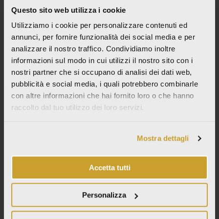
info@lafabbrica.it
Questo sito web utilizza i cookie
Società soggetta a direzione e coordinamento di Wienerberger AG.
Utilizziamo i cookie per personalizzare contenuti ed
© Italcer S.p.A. SB All Right Reserved |
Codice etico
|
Privacy
|
Cookie Policy
|
Informativa per fornitori e clienti
|
Condizioni generali di vendita
|
Politica
annunci, per fornire funzionalità dei social media e per
integrata
|
Contatti
analizzare il nostro traffico. Condividiamo inoltre
informazioni sul modo in cui utilizzi il nostro sito con i
nostri partner che si occupano di analisi dei dati web,
NUOVE COLLEZIONI
pubblicità e social media, i quali potrebbero combinarle
PURO
con altre informazioni che hai fornito loro o che hanno
WABI SABI
MOON CREAM
raccolto dal tuo utilizzo dei loro servizi.
VENEZIA
GRANITI
Mostra dettagli
VEDI TUTTO
I
F
P
L
n
a
i
i
Accetta tutti
s
c
n
n
t
e
t
k
Personalizza
CHI SIAMO
a
b
e
e
LA FABBRICA AVA
g
o
r
d