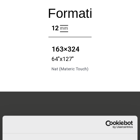
Formati
12
mm
163×324
64"x127"
Nat (Materic Touch)
ITALCER S.p.A. SB – LA FABBRICA AVA
Via Emilia Ponente, 2070 – 48014 Castel Bolognese (RA)
Tel: +
390546 659911
– Fax: +390546 656223