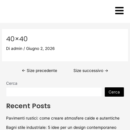
Vai
Post
al
navigation
contenuto
40×40
Di
admin
/
Giugno 2, 2026
←
Size precedente
Size successivo
→
Cerca
Cerca
Recent Posts
Pavimenti rustici: come creare atmosfere calde e autentiche
Bagni stile industriale: 5 idee per un design contemporaneo