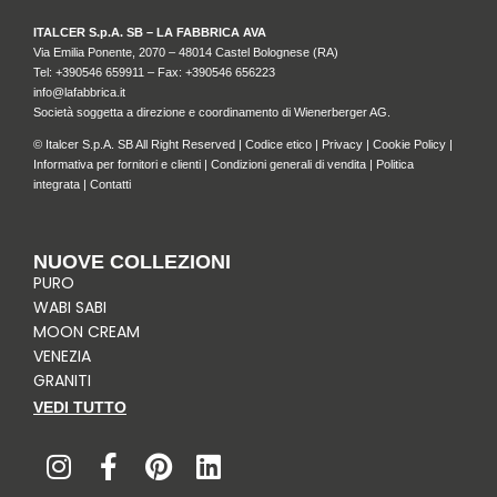
ITALCER S.p.A. SB – LA FABBRICA AVA
Via Emilia Ponente, 2070 – 48014 Castel Bolognese (RA)
Tel: +
390546 659911
– Fax: +390546 656223
info@lafabbrica.it
Società soggetta a direzione e coordinamento di Wienerberger AG.
© Italcer S.p.A. SB All Right Reserved |
Codice etico
|
Privacy
|
Cookie Policy
|
Informativa per fornitori e clienti
|
Condizioni generali di vendita
|
Politica
integrata
|
Contatti
NUOVE COLLEZIONI
PURO
WABI SABI
MOON CREAM
VENEZIA
GRANITI
VEDI TUTTO
I
F
P
L
n
a
i
i
s
c
n
n