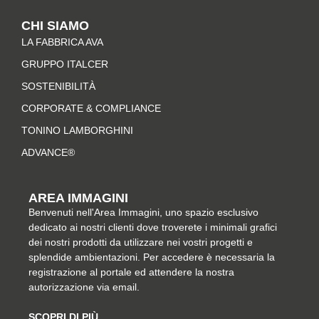
t
e
t
k
CHI SIAMO
a
b
e
e
LA FABBRICA AVA
g
o
r
d
r
o
e
i
GRUPPO ITALCER
a
k
s
n
SOSTENIBILITÀ
m
-
t
CORPORATE & COMPLIANCE
f
TONINO LAMBORGHINI
ADVANCE®
AREA IMMAGINI
Benvenuti nell'Area Immagini, uno spazio esclusivo
dedicato ai nostri clienti dove troverete i minimali grafici
dei nostri prodotti da utilizzare nei vostri progetti e
splendide ambientazioni. Per accedere è necessaria la
registrazione al portale ed attendere la nostra
autorizzazione via email.
SCOPRI DI PIÙ