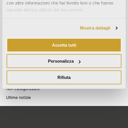
con altre informazioni che hai fornito loro o che hanno
Agosto 2021
raccolto dal tuo utilizzo dei loro servizi.
Dicembre 2020
Luglio 2020
Mostra dettagli
Giugno 2020
Novembre 2019
Accetta tutti
Ottobre 2019
Settembre 2019
Personalizza
Categories
Rifiuta
Blog
Non categorizzato
Ultime notizie