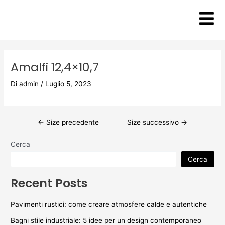
Vai
Post
al
navigation
contenuto
Amalfi 12,4×10,7
Di
admin
/
Luglio 5, 2023
←
Size precedente
Size successivo
→
Cerca
Cerca
Recent Posts
Pavimenti rustici: come creare atmosfere calde e autentiche
Bagni stile industriale: 5 idee per un design contemporaneo