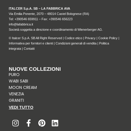
ITALCER S.p.A. SB – LA FABBRICA AVA
Via Emilia Ponente, 2070 – 48014 Castel Bolognese (RA)
Tel: +
390546 659911
– Fax: +390546 656223
info@lafabbrica.it
Società soggetta a direzione e coordinamento di Wienerberger AG.
© Italcer S.p.A. SB All Right Reserved |
Codice etico
|
Privacy
|
Cookie Policy
|
Informativa per fornitori e clienti
|
Condizioni generali di vendita
|
Politica
integrata
|
Contatti
NUOVE COLLEZIONI
PURO
WABI SABI
MOON CREAM
VENEZIA
GRANITI
VEDI TUTTO
I
F
P
L
n
a
i
i
s
c
n
n