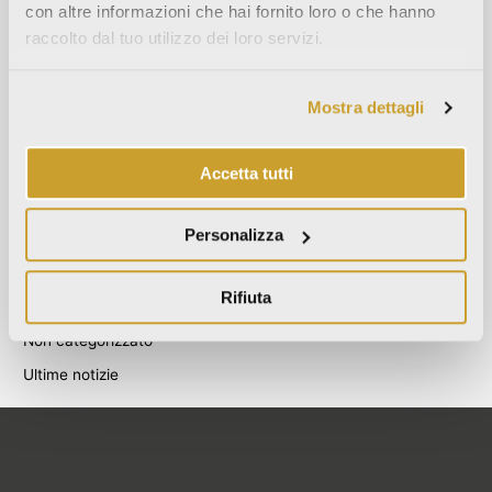
con altre informazioni che hai fornito loro o che hanno
Agosto 2021
raccolto dal tuo utilizzo dei loro servizi.
Dicembre 2020
Luglio 2020
Mostra dettagli
Giugno 2020
Novembre 2019
Accetta tutti
Ottobre 2019
Settembre 2019
Personalizza
Categories
Rifiuta
Blog
Non categorizzato
Ultime notizie