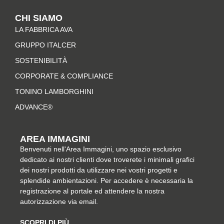
t
e
t
k
CHI SIAMO
a
b
e
e
LA FABBRICA AVA
g
o
r
d
r
o
e
i
GRUPPO ITALCER
a
k
s
n
SOSTENIBILITÀ
m
-
t
CORPORATE & COMPLIANCE
f
TONINO LAMBORGHINI
ADVANCE®
AREA IMMAGINI
Benvenuti nell'Area Immagini, uno spazio esclusivo
dedicato ai nostri clienti dove troverete i minimali grafici
dei nostri prodotti da utilizzare nei vostri progetti e
splendide ambientazioni. Per accedere è necessaria la
registrazione al portale ed attendere la nostra
autorizzazione via email.
SCOPRI DI PIÙ