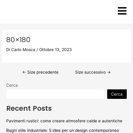
Vai
Post
al
navigation
contenuto
80×180
Di
Carlo Mosca
/
Ottobre 13, 2023
←
Size precedente
Size successivo
→
Cerca
Cerca
Recent Posts
Pavimenti rustici: come creare atmosfere calde e autentiche
Bagni stile industriale: 5 idee per un design contemporaneo