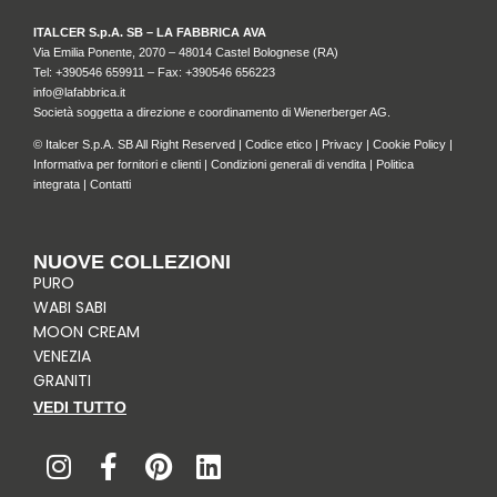
ITALCER S.p.A. SB – LA FABBRICA AVA
Via Emilia Ponente, 2070 – 48014 Castel Bolognese (RA)
Tel: +
390546 659911
– Fax: +390546 656223
info@lafabbrica.it
Società soggetta a direzione e coordinamento di Wienerberger AG.
© Italcer S.p.A. SB All Right Reserved |
Codice etico
|
Privacy
|
Cookie Policy
|
Informativa per fornitori e clienti
|
Condizioni generali di vendita
|
Politica
integrata
|
Contatti
NUOVE COLLEZIONI
PURO
WABI SABI
MOON CREAM
VENEZIA
GRANITI
VEDI TUTTO
I
F
P
L
n
a
i
i
s
c
n
n