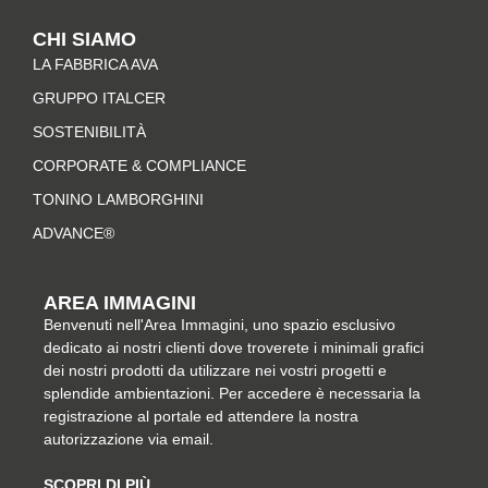
t
e
t
k
CHI SIAMO
a
b
e
e
LA FABBRICA AVA
g
o
r
d
r
o
e
i
GRUPPO ITALCER
a
k
s
n
SOSTENIBILITÀ
m
-
t
CORPORATE & COMPLIANCE
f
TONINO LAMBORGHINI
ADVANCE®
AREA IMMAGINI
Benvenuti nell'Area Immagini, uno spazio esclusivo
dedicato ai nostri clienti dove troverete i minimali grafici
dei nostri prodotti da utilizzare nei vostri progetti e
splendide ambientazioni. Per accedere è necessaria la
registrazione al portale ed attendere la nostra
autorizzazione via email.
SCOPRI DI PIÙ