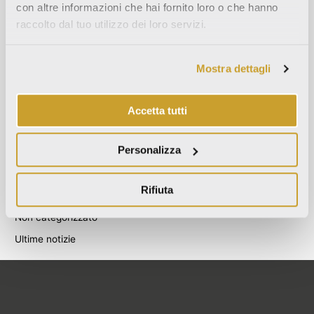
con altre informazioni che hai fornito loro o che hanno
Agosto 2021
raccolto dal tuo utilizzo dei loro servizi.
Dicembre 2020
Luglio 2020
Mostra dettagli
Giugno 2020
Novembre 2019
Accetta tutti
Ottobre 2019
Settembre 2019
Personalizza
Categories
Rifiuta
Blog
Non categorizzato
Ultime notizie