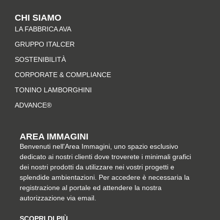
t
e
t
k
CHI SIAMO
a
b
e
e
LA FABBRICA AVA
g
o
r
d
r
o
e
i
GRUPPO ITALCER
a
k
s
n
SOSTENIBILITÀ
m
-
t
CORPORATE & COMPLIANCE
f
TONINO LAMBORGHINI
ADVANCE®
AREA IMMAGINI
Benvenuti nell'Area Immagini, uno spazio esclusivo
dedicato ai nostri clienti dove troverete i minimali grafici
dei nostri prodotti da utilizzare nei vostri progetti e
splendide ambientazioni. Per accedere è necessaria la
registrazione al portale ed attendere la nostra
autorizzazione via email.
SCOPRI DI PIÙ