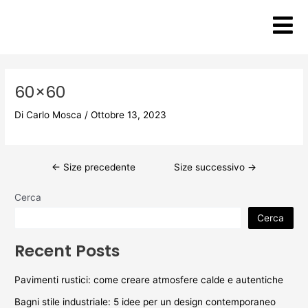
Vai
Post
al
navigation
contenuto
60×60
Di
Carlo Mosca
/
Ottobre 13, 2023
←
Size precedente
Size successivo
→
Cerca
Cerca
Recent Posts
Pavimenti rustici: come creare atmosfere calde e autentiche
Bagni stile industriale: 5 idee per un design contemporaneo