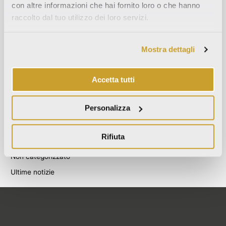
con altre informazioni che hai fornito loro o che hanno
Agosto 2021
raccolto dal tuo utilizzo dei loro servizi.
Dicembre 2020
Luglio 2020
Mostra dettagli
Giugno 2020
Novembre 2019
Accetta tutti
Ottobre 2019
Settembre 2019
Personalizza
Categories
Rifiuta
Blog
Non categorizzato
Ultime notizie