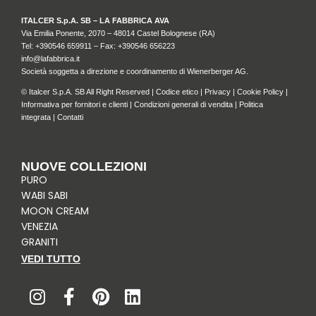
ITALCER S.p.A. SB – LA FABBRICA AVA
Via Emilia Ponente, 2070 – 48014 Castel Bolognese (RA)
Tel: +
390546 659911
– Fax: +390546 656223
info@lafabbrica.it
Società soggetta a direzione e coordinamento di Wienerberger AG.
© Italcer S.p.A. SB All Right Reserved |
Codice etico
|
Privacy
|
Cookie Policy
|
Informativa per fornitori e clienti
|
Condizioni generali di vendita
|
Politica
integrata
|
Contatti
NUOVE COLLEZIONI
PURO
WABI SABI
MOON CREAM
VENEZIA
GRANITI
VEDI TUTTO
I
F
P
L
n
a
i
i
s
c
n
n