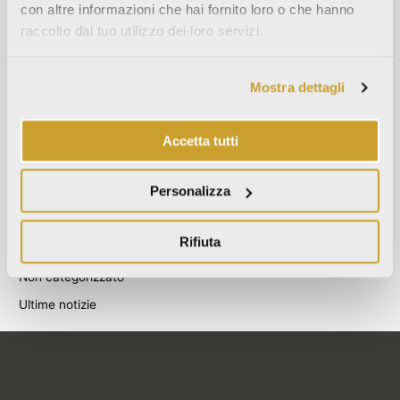
con altre informazioni che hai fornito loro o che hanno
Agosto 2021
raccolto dal tuo utilizzo dei loro servizi.
Dicembre 2020
Luglio 2020
Mostra dettagli
Giugno 2020
Novembre 2019
Accetta tutti
Ottobre 2019
Settembre 2019
Personalizza
Categories
Rifiuta
Blog
Non categorizzato
Ultime notizie