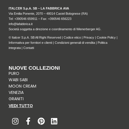
ITALCER S.p.A. SB – LA FABBRICA AVA
Via Emilia Ponente, 2070 – 48014 Castel Bolognese (RA)
Tel: +
390546 659911
– Fax: +390546 656223
info@lafabbrica.it
Società soggetta a direzione e coordinamento di Wienerberger AG.
© Italcer S.p.A. SB All Right Reserved |
Codice etico
|
Privacy
|
Cookie Policy
|
Informativa per fornitori e clienti
|
Condizioni generali di vendita
|
Politica
integrata
|
Contatti
NUOVE COLLEZIONI
PURO
WABI SABI
MOON CREAM
VENEZIA
GRANITI
VEDI TUTTO
I
F
P
L
n
a
i
i
s
c
n
n