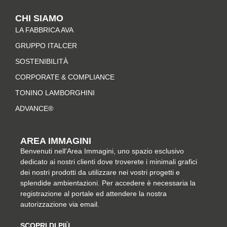
t
e
t
k
CHI SIAMO
a
b
e
e
LA FABBRICA AVA
g
o
r
d
r
o
e
i
GRUPPO ITALCER
a
k
s
n
SOSTENIBILITÀ
m
-
t
CORPORATE & COMPLIANCE
f
TONINO LAMBORGHINI
ADVANCE®
AREA IMMAGINI
Benvenuti nell'Area Immagini, uno spazio esclusivo
dedicato ai nostri clienti dove troverete i minimali grafici
dei nostri prodotti da utilizzare nei vostri progetti e
splendide ambientazioni. Per accedere è necessaria la
registrazione al portale ed attendere la nostra
autorizzazione via email.
SCOPRI DI PIÙ