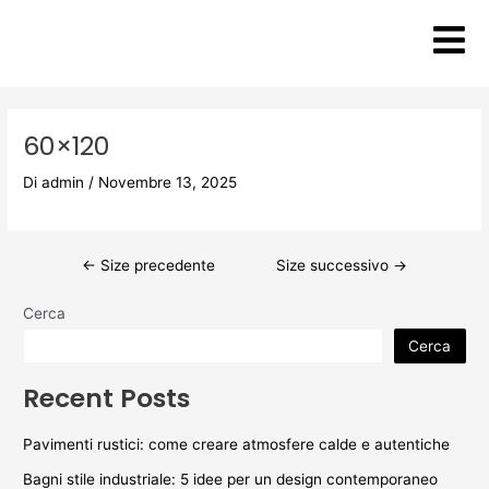
Vai
Post
al
navigation
contenuto
60×120
Di
admin
/
Novembre 13, 2025
←
Size precedente
Size successivo
→
Cerca
Cerca
Recent Posts
Pavimenti rustici: come creare atmosfere calde e autentiche
Bagni stile industriale: 5 idee per un design contemporaneo