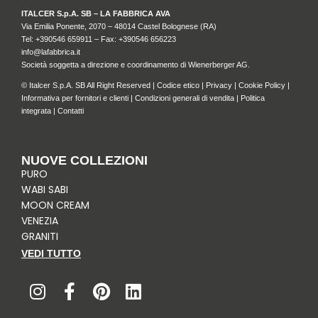
ITALCER S.p.A. SB – LA FABBRICA AVA
Via Emilia Ponente, 2070 – 48014 Castel Bolognese (RA)
Tel: +
390546 659911
– Fax: +390546 656223
info@lafabbrica.it
Società soggetta a direzione e coordinamento di Wienerberger AG.
© Italcer S.p.A. SB All Right Reserved |
Codice etico
|
Privacy
|
Cookie Policy
|
Informativa per fornitori e clienti
|
Condizioni generali di vendita
|
Politica
integrata
|
Contatti
NUOVE COLLEZIONI
PURO
WABI SABI
MOON CREAM
VENEZIA
GRANITI
VEDI TUTTO
I
F
P
L
n
a
i
i
s
c
n
n