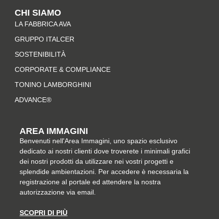
t
e
t
k
CHI SIAMO
a
b
e
e
LA FABBRICA AVA
g
o
r
d
r
o
e
i
GRUPPO ITALCER
a
k
s
n
SOSTENIBILITÀ
m
-
t
CORPORATE & COMPLIANCE
f
TONINO LAMBORGHINI
ADVANCE®
AREA IMMAGINI
Benvenuti nell'Area Immagini, uno spazio esclusivo
dedicato ai nostri clienti dove troverete i minimali grafici
dei nostri prodotti da utilizzare nei vostri progetti e
splendide ambientazioni. Per accedere è necessaria la
registrazione al portale ed attendere la nostra
autorizzazione via email.
SCOPRI DI PIÙ