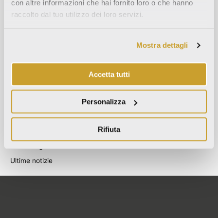
Agosto 2021
con altre informazioni che hai fornito loro o che hanno
raccolto dal tuo utilizzo dei loro servizi.
Dicembre 2020
Luglio 2020
Mostra dettagli
Giugno 2020
Novembre 2019
Accetta tutti
Ottobre 2019
Settembre 2019
Personalizza
Categories
Rifiuta
Blog
Non categorizzato
Ultime notizie