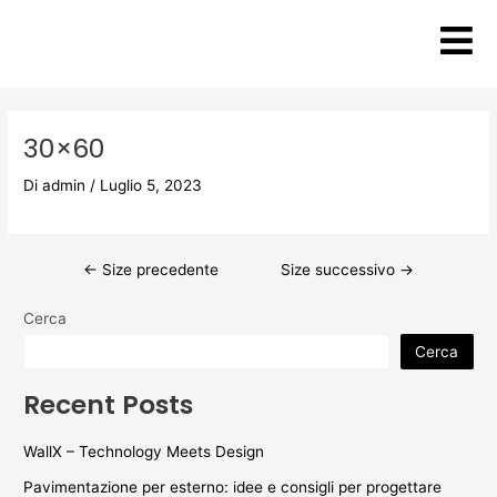
Vai
Post
al
navigation
contenuto
30×60
Di
admin
/
Luglio 5, 2023
←
Size precedente
Size successivo
→
Cerca
Cerca
Recent Posts
WallX – Technology Meets Design
Pavimentazione per esterno: idee e consigli per progettare