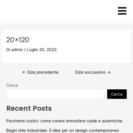
Vai
Post
al
navigation
contenuto
20×120
Di
admin
/
Luglio 20, 2023
←
Size precedente
Size successivo
→
Cerca
Cerca
Recent Posts
Pavimenti rustici: come creare atmosfere calde e autentiche
Bagni stile industriale: 5 idee per un design contemporaneo