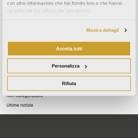
con altre informazioni che hai fornito loro o che hanno
Agosto 2021
raccolto dal tuo utilizzo dei loro servizi.
Dicembre 2020
Luglio 2020
Mostra dettagli
Giugno 2020
Novembre 2019
Accetta tutti
Ottobre 2019
Settembre 2019
Personalizza
Categories
Rifiuta
Blog
Non categorizzato
Ultime notizie