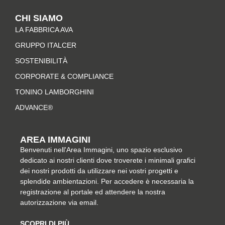
t
e
t
k
CHI SIAMO
a
b
e
e
LA FABBRICA AVA
g
o
r
d
r
o
e
i
GRUPPO ITALCER
a
k
s
n
SOSTENIBILITÀ
m
-
t
CORPORATE & COMPLIANCE
f
TONINO LAMBORGHINI
ADVANCE®
AREA IMMAGINI
Benvenuti nell'Area Immagini, uno spazio esclusivo
dedicato ai nostri clienti dove troverete i minimali grafici
dei nostri prodotti da utilizzare nei vostri progetti e
splendide ambientazioni. Per accedere è necessaria la
registrazione al portale ed attendere la nostra
autorizzazione via email.
SCOPRI DI PIÙ