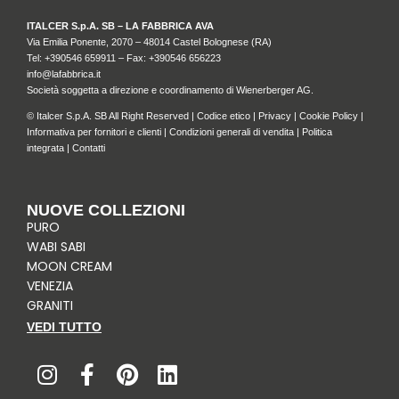
ITALCER S.p.A. SB – LA FABBRICA AVA
Via Emilia Ponente, 2070 – 48014 Castel Bolognese (RA)
Tel: +
390546 659911
– Fax: +390546 656223
info@lafabbrica.it
Società soggetta a direzione e coordinamento di Wienerberger AG.
© Italcer S.p.A. SB All Right Reserved |
Codice etico
|
Privacy
|
Cookie Policy
|
Informativa per fornitori e clienti
|
Condizioni generali di vendita
|
Politica
integrata
|
Contatti
NUOVE COLLEZIONI
PURO
WABI SABI
MOON CREAM
VENEZIA
GRANITI
VEDI TUTTO
I
F
P
L
n
a
i
i
s
c
n
n