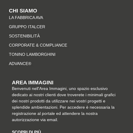
t
e
t
k
CHI SIAMO
a
b
e
e
LA FABBRICA AVA
g
o
r
d
r
o
e
i
GRUPPO ITALCER
a
k
s
n
SOSTENIBILITÀ
m
-
t
CORPORATE & COMPLIANCE
f
TONINO LAMBORGHINI
ADVANCE®
AREA IMMAGINI
Benvenuti nell'Area Immagini, uno spazio esclusivo
dedicato ai nostri clienti dove troverete i minimali grafici
dei nostri prodotti da utilizzare nei vostri progetti e
splendide ambientazioni. Per accedere è necessaria la
registrazione al portale ed attendere la nostra
autorizzazione via email.
SCOPRI DI PIÙ