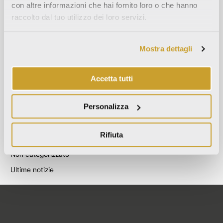
con altre informazioni che hai fornito loro o che hanno
Agosto 2021
raccolto dal tuo utilizzo dei loro servizi.
Dicembre 2020
Luglio 2020
Mostra dettagli
Giugno 2020
Novembre 2019
Accetta tutti
Ottobre 2019
Settembre 2019
Personalizza
Categories
Rifiuta
Blog
Non categorizzato
Ultime notizie