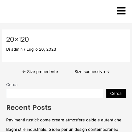
Vai
Post
al
navigation
contenuto
20×120
Di
admin
/
Luglio 20, 2023
←
Size precedente
Size successivo
→
Cerca
Cerca
Recent Posts
Pavimenti rustici: come creare atmosfere calde e autentiche
Bagni stile industriale: 5 idee per un design contemporaneo