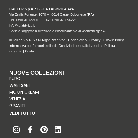
ITALCER S.p.A. SB – LA FABBRICA AVA
Via Emilia Ponente, 2070 – 48014 Castel Bolognese (RA)
Tel: +
390546 659911
– Fax: +390546 656223
info@lafabbrica.it
Società soggetta a direzione e coordinamento di Wienerberger AG.
© Italcer S.p.A. SB All Right Reserved |
Codice etico
|
Privacy
|
Cookie Policy
|
Informativa per fornitori e clienti
|
Condizioni generali di vendita
|
Politica
integrata
|
Contatti
NUOVE COLLEZIONI
PURO
WABI SABI
MOON CREAM
VENEZIA
GRANITI
VEDI TUTTO
I
F
P
L
n
a
i
i
s
c
n
n